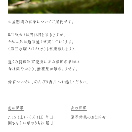
お盆期間の営業についてご案内です。
8/15(火）は店休日を頂きますが、
それ以外は通常通り営業しております。
（第三水曜 8/16（水)も営業致します）
近くの農産物直売所に並ぶ季節の果物は、
今は梨やぶどう、無花果が旬のようです。
帰省ついでに、のんびり吉井へお越しください。
前の記事
次の記事
7.15 (土) - 8.6 (日) 角田
夏季休業のお知らせ
剛さん『 い草のうちわ 展 』