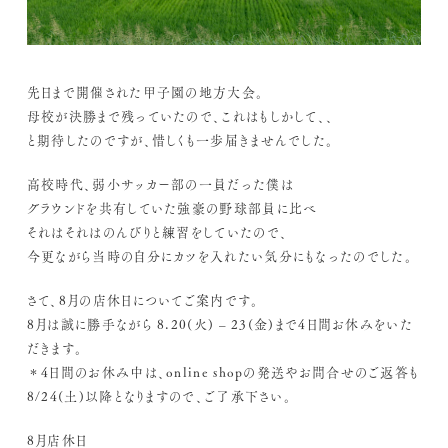
先日まで開催された甲子園の地方大会。
母校が決勝まで残っていたので、これはもしかして、、
と期待したのですが、惜しくも一歩届きませんでした。
高校時代、弱小サッカー部の一員だった僕は
グラウンドを共有していた強豪の野球部員に比べ
それはそれはのんびりと練習をしていたので、
今更ながら当時の自分にカツを入れたい気分にもなったのでした。
さて、8月の店休日についてご案内です。
8月は誠に勝手ながら 8.20(火) – 23(金)まで4日間お休みをいた
だきます。
＊4日間のお休み中は、online shopの発送やお問合せのご返答も
8/24(土)以降となりますので、ご了承下さい。
8月店休日