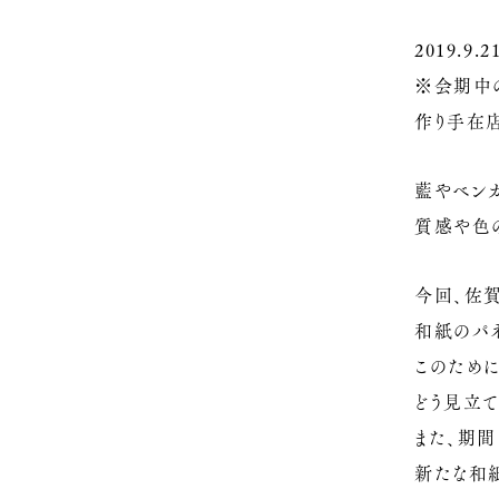
2019.9.21
※会期中の店
作り手在店日9
藍やベン
質感や色
今回、佐
和紙のパ
このため
どう見立
また、期
新たな和