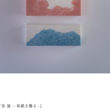
室 展 – 和紙を飾る -』