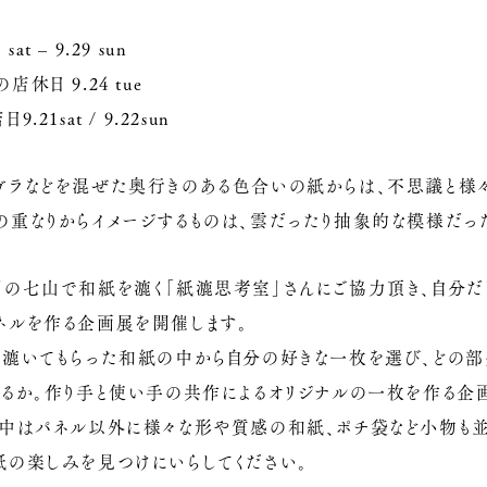
 sat – 9.29 sun
休日 9.24 tue
.21sat / 9.22sun
ガラなどを混ぜた奥行きのある色合いの紙からは、不思議と様
の重なりからイメージするものは、雲だったり抽象的な模様だっ
賀の七山で和紙を漉く「紙漉思考室」さんにご協力頂き、自分だ
ネルを作る企画展を開催します。
に漉いてもらった和紙の中から自分の好きな一枚を選び、どの部
てるか。作り手と使い手の共作によるオリジナルの一枚を作る企
間中はパネル以外に様々な形や質感の和紙、ポチ袋など小物も
紙の楽しみを見つけにいらしてください。