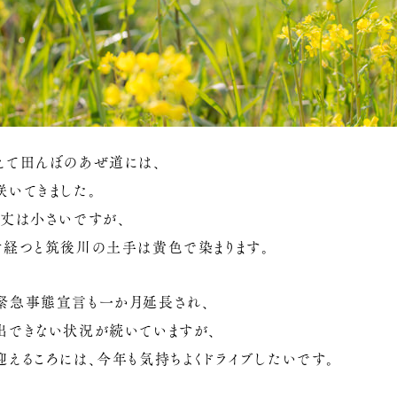
えて田んぼのあぜ道には、
咲いてきました。
背丈は小さいですが、
ど経つと筑後川の土手は黄色で染まります。
緊急事態宣言も一か月延長され、
出できない状況が続いていますが、
えるころには、今年も気持ちよくドライブしたいです。