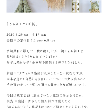
『 わら細工たくぼ 展 』
2020.5.29 sat – 6.13 sun
会期中の定休日 6.1 tue・6.8 tue
宮崎県日之影町で三代に渡り、七五三縄やわら細工を
作り続けてきた「わら細工たくぼ」さん。
昨年に続き今年も企画展を開催する運びとなりました。
新型コロナウィルス感染が収束していない状況ですが、
四季を通じて自然と向き合い、ひとつひとつ生み出される
手仕事の美しさを感じて頂ける機会となれば嬉しいです。
今回は通常店頭に並んでいない種類の展示をはじめ、
代表 甲斐陽一郎さんの個人制作活動である
“綯吉tokichi”の作品もはじめてご紹介したいと思います。