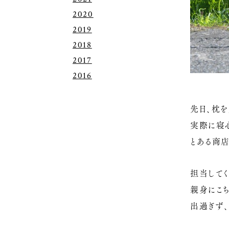
2020
2019
2018
2017
2016
先日、枕を
実際に寝
とある商
担当して
親身にこ
出過ぎず