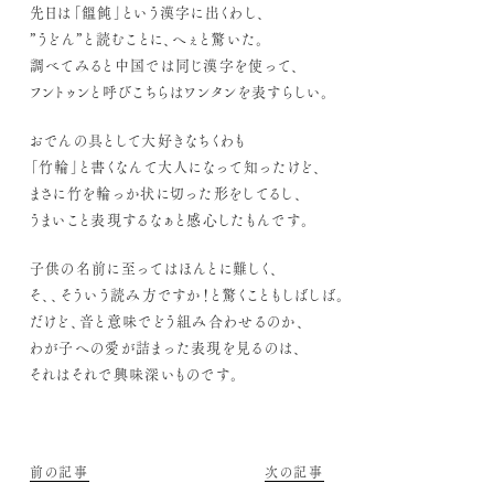
先日は「饂飩」という漢字に出くわし、
”うどん”と読むことに、へぇと驚いた。
調べてみると中国では同じ漢字を使って、
フントゥンと呼びこちらはワンタンを表すらしい。
おでんの具として大好きなちくわも
「竹輪」と書くなんて大人になって知ったけど、
まさに竹を輪っか状に切った形をしてるし、
うまいこと表現するなぁと感心したもんです。
子供の名前に至ってはほんとに難しく、
そ、、そういう読み方ですか！と驚くこともしばしば。
だけど、音と意味でどう組み合わせるのか、
わが子への愛が詰まった表現を見るのは、
それはそれで興味深いものです。
前の記事
次の記事