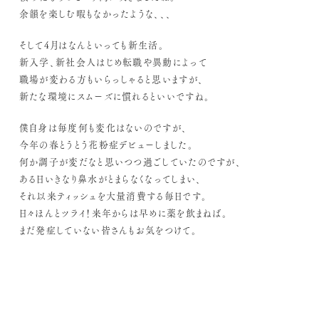
余韻を楽しむ暇もなかったような、、、
そして4月はなんといっても新生活。
新入学、新社会人はじめ転職や異動によって
職場が変わる方もいらっしゃると思いますが、
新たな環境にスムーズに慣れるといいですね。
僕自身は毎度何も変化はないのですが、
今年の春とうとう花粉症デビューしました。
何か調子が変だなと思いつつ過ごしていたのですが、
ある日いきなり鼻水がとまらなくなってしまい、
それ以来ティッシュを大量消費する毎日です。
日々ほんとツライ！来年からは早めに薬を飲まねば。
まだ発症していない皆さんもお気をつけて。