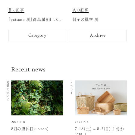
前の記事
次の記事
『paisano 展』商品届きました。
刺子の織物 展
Category
Archive
Recent news
営業について
イベント
2026.7.31
2026.7.3
8月の店休日について
7.18(土) – 8.2(日) 『 竹か
ご展 』