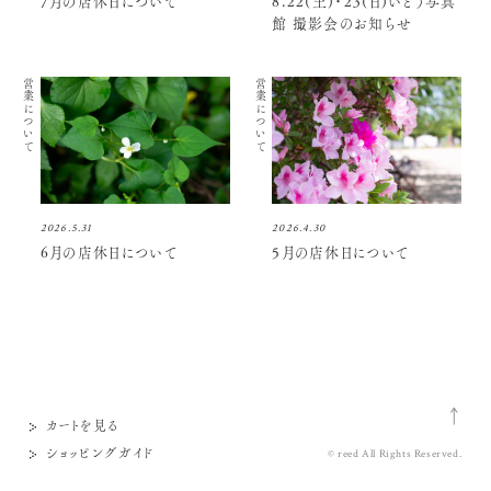
7月の店休日について
8.22(土)・23(日)いとう写真
館 撮影会のお知らせ
営業について
営業について
2026.5.31
2026.4.30
6月の店休日について
5月の店休日について
カートを見る
ショッピングガイド
© reed All Rights Reserved.