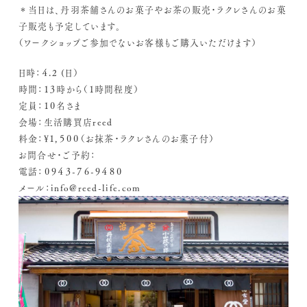
＊当日は、丹羽茶舗さんのお菓子やお茶の販売・ラクレさんのお菓
子販売も予定しています。
（ワークショップご参加でないお客様もご購入いただけます）
日時：４.2 (日）
時間：１３時から（１時間程度）
定員：１０名さま
会場：生活購買店reed
料金：¥１,５００（お抹茶・ラクレさんのお菓子付）
お問合せ・ご予約：
電話：０９４３-７６-９４８０
メール：info@reed-life.com