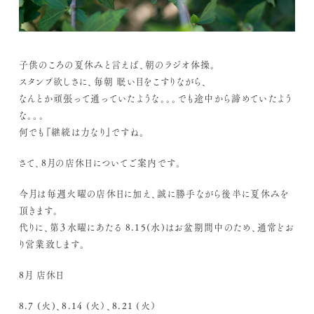
子供のころの夏休みと言えば、朝のラジオ体操。
スタンプ欲しさに、毎朝 眠い目をこすりながら、
なんとか頑張って通っていたような。。。でも途中から諦めていたよう
な。。。
何でも『継続は力なり』ですね。
さて、8月の店休日についてご案内です。
今月は毎週火曜の店休日に加え、誠に勝手ながら後半に夏休みを
頂きます。
代りに、第３水曜にあたる 8.15(水)はお盆期間中のため、通常どお
り営業致します。
8月 店休日
8.7 (火)、8.14 (火）、8.21 (火）