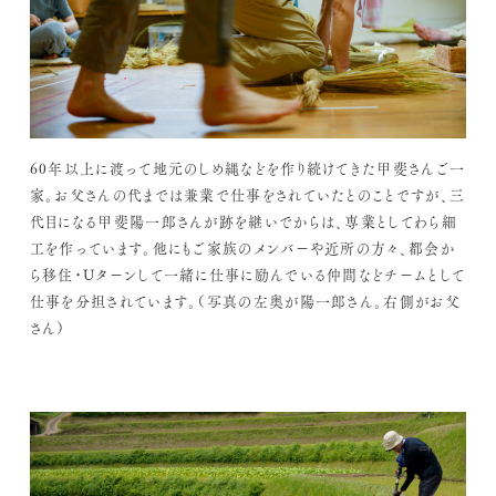
60年以上に渡って地元のしめ縄などを作り続けてきた甲斐さんご一
家。お父さんの代までは兼業で仕事をされていたとのことですが、三
代目になる甲斐陽一郎さんが跡を継いでからは、専業としてわら細
工を作っています。他にもご家族のメンバーや近所の方々、都会か
ら移住・Uターンして一緒に仕事に励んでいる仲間などチームとして
仕事を分担されています。（写真の左奥が陽一郎さん。右側がお父
さん）