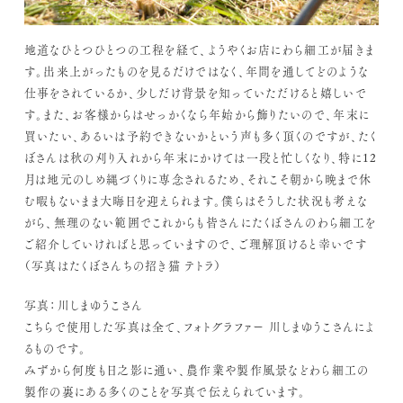
地道なひとつひとつの工程を経て、ようやくお店にわら細工が届きま
す。出来上がったものを見るだけではなく、年間を通してどのような
仕事をされているか、少しだけ背景を知っていただけると嬉しいで
す。また、お客様からはせっかくなら年始から飾りたいので、年末に
買いたい、あるいは予約できないかという声も多く頂くのですが、たく
ぼさんは秋の刈り入れから年末にかけては一段と忙しくなり、特に12
月は地元のしめ縄づくりに専念されるため、それこそ朝から晩まで休
む暇もないまま大晦日を迎えられます。僕らはそうした状況も考えな
がら、無理のない範囲でこれからも皆さんにたくぼさんのわら細工を
ご紹介していければと思っていますので、ご理解頂けると幸いです
（写真はたくぼさんちの招き猫 テトラ）
写真：川しまゆうこさん
こちらで使用した写真は全て、フォトグラファー 川しまゆうこさんによ
るものです。
みずから何度も日之影に通い、農作業や製作風景などわら細工の
製作の裏にある多くのことを写真で伝えられています。