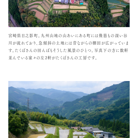
宮崎県日之影町。九州山地の山あいにある町には幾筋もの深い谷
川が流れており、急傾斜の土地には昔ながらの棚田が広がっていま
す。たくぼさんの田んぼもそうした風景のひとつ。写真下の方に数軒
並んでいる家々の左2軒がたくぼさんの工房です。