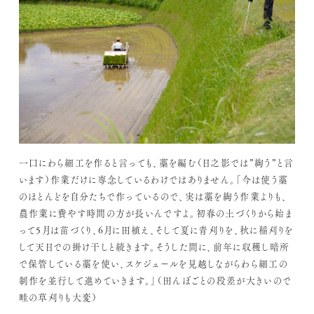
一口にわら細工を作ると言っても、藁を編む（日之影では”綯う”と言
います）作業だけに専念しているわけではありません。「今は使う藁
のほとんどを自分たちで作っているので、実は藁を綯う作業よりも、
農作業に費やす時間の方が長いんですよ。初春の土づくりから始ま
って5月は苗づくり、6月に田植え、そして夏に青刈りを、秋に稲刈りを
して天日での掛け干しと続きます。そうした間に、前年に収穫し暗所
で保管している藁を使い、スケジュールを見越しながらわら細工の
制作を並行して進めていきます。」（田んぼごとの段差が大きいので
畦の草刈りも大変）