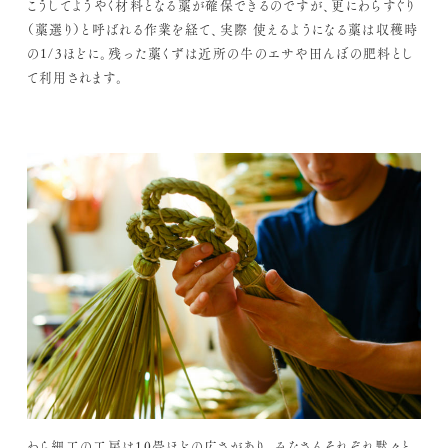
こうしてようやく材料となる藁が確保できるのですが、更にわらすぐり
（藁選り）と呼ばれる作業を経て、実際 使えるようになる藁は収穫時
の1/3ほどに。残った藁くずは近所の牛のエサや田んぼの肥料とし
て利用されます。
わら細工の工房は10畳ほどの広さがあり、みなさんそれぞれ黙々と