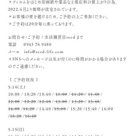
＊フィルムをはじめ印画紙や薬品など現在料の値上がりの為、
2022.4月より価格が改定されています。
＊お客様の密を避けるため、ご予約の上ご参加ください。
＊ご予約は20分毎に承っております。
お問合せ・ご予約 / 生活購買店reed まで
電話 0943 76 9480
メール info@reed-life.com
＊SNSへのメッセージは気が付くのに時間がかかる場合があります
のでご遠慮ください。
《 ご予約状況 》
5.14(土)
10:00 / 10:20 /10:40 /
11:00
/
11:20
/
11:40
/
12:00
/
12:20
/
12:40
/
13:00
/
13:20
/
13:40
/
14:00
/
14:20
/ 14:40 /
15:00
/ 15:20 /15:40 / 16:00
/
16:20
/
16:40
5.15(日)