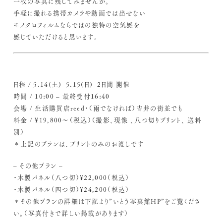
一枚の写真に残してみませんか。
手軽に撮れる携帯カメラや動画では出せない
モノクロフィルムならではの独特の空気感を
感じていただけると思います。
日程 / 5.14(土) 5.15(日) 2日間 開催
時間 / 10:00 – 最終受付16:40
会場 / 生活購買店reed・（雨でなければ）吉井の街並でも
料金 / ¥19,800〜（税込）（撮影、現像 、八つ切りプリント、 送料
別）
＊上記のプランは、プリントのみのお渡しです
– その他プラン –
・木製パネル（八つ切）¥22,000（税込）
・木製パネル（四つ切）¥24,200（税込）
＊その他プランの詳細は下記より”いとう写真館HP”をご覧くださ
い。（写真付きで詳しい掲載があります）