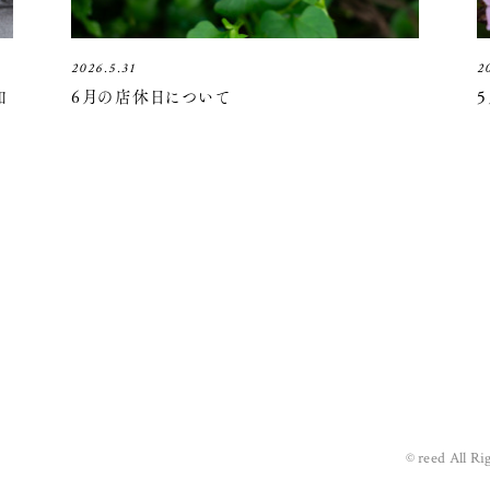
2026.5.31
2
知
6月の店休日について
© reed All Ri