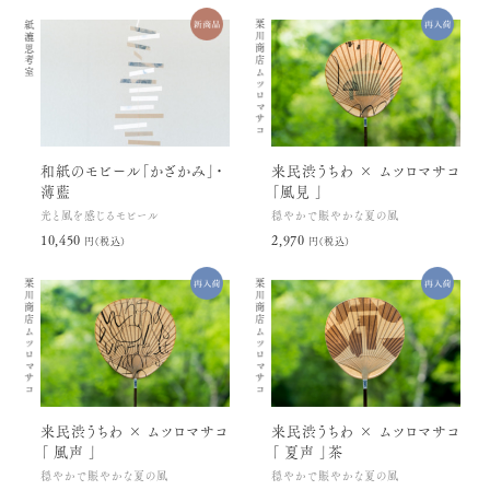
紙漉思考室
栗川商店
ムツロマサコ
和紙のモビール「かざかみ」・
来民渋うちわ × ムツロマサコ
薄藍
「風見 」
光と風を感じるモビール
穏やかで賑やかな夏の風
10,450円(税込)
2,970円(税込)
栗川商店
栗川商店
ムツロマサコ
ムツロマサコ
来民渋うちわ × ムツロマサコ
来民渋うちわ × ムツロマサコ
「 風声 」
「 夏声 」茶
穏やかで賑やかな夏の風
穏やかで賑やかな夏の風