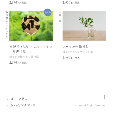
2,970円(税込)
2,970円(税込)
栗川商店
中村一也
ムツロマサコ
来民渋うちわ × ムツロマサコ
ノーマル一輪挿し
「 夏声 」黒
引き立てるシンプルな花器
穏やかで賑やかな夏の風
2,750円(税込)
2,970円(税込)
カートを見る
ショッピングガイド
© reed All Rights Reserved.