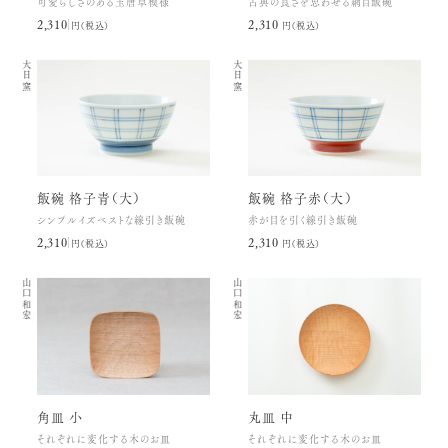
可愛らしさのある玉唐草模様
古典の良さを思わせる網目飯碗
2,310円(税込)
2,310円(税込)
大日窯
大日窯
飯碗 格子青（大）
飯碗 格子赤（大）
シンプルイズベストな線引き飯碗
赤が目を引く線引き飯碗
2,310円(税込)
2,310円(税込)
山口和宏
山口和宏
角皿 小
丸皿 中
それぞれに変化する木のお皿
それぞれに変化する木のお皿