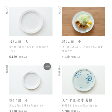
JICON
JICON
浅リム皿 大
浅リム皿 中
盛り付けは余白も大切。余裕のある
サイズに迷ったら、この大きさがおす
「大」
すめです
6,160円(税込)
4,730円(税込)
JICON
有田製窯
浅リム皿 小
天平平皿 七寸 菊絵
洋にも和にも映える取皿サイズ
料理を引き立てる程よい絵付皿
3,410円(税込)
5,500円(税込)