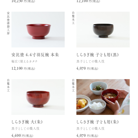
10,230円(税込)
12,100円(税込)
安比塗漆器工房
白鷺木工
安比塗 4.4寸羽反椀 本朱
しらさぎ椀 子ども用(黒)
幅広く使えるカタチ
黒子としての職人技
12,100円(税込)
4,070円(税込)
白鷺木工
白鷺木工
しらさぎ椀 大(朱)
しらさぎ椀 子ども用(朱)
黒子としての職人技
黒子としての職人技
4,400円(税込)
4,070円(税込)