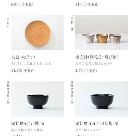
6,050円(税込)
11,000円(税込)
山口和宏
太田哲三窯
丸皿 大(7寸)
切立鉢(刷毛目・飛び鉋）
それぞれに変化する木のお皿
食卓で気軽に使えるカタチ
14,850円(税込)
1,650円(税込)
安比塗漆器工房
安比塗漆器工房
安比塗4寸汁椀 溜
安比塗 4.4寸羽反椀 溜
漆のお椀で豊かな食卓
幅広く使えるカタチ