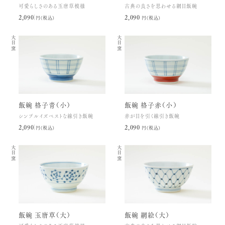
可愛らしさのある玉唐草模様
古典の良さを思わせる網目飯碗
2,090円(税込)
2,090円(税込)
大日窯
大日窯
飯碗 格子青（小）
飯碗 格子赤（小）
シンプルイズベストな線引き飯碗
赤が目を引く線引き飯碗
2,090円(税込)
2,090円(税込)
大日窯
大日窯
飯碗 玉唐草（大）
飯碗 網絵（大）