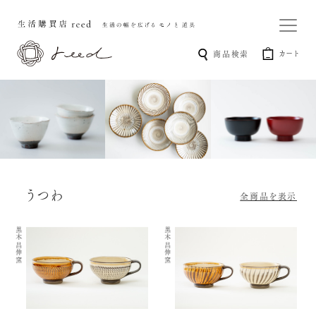
カート
商品検索
うつわ
全商品を表示
黒木昌伸窯
黒木昌伸窯