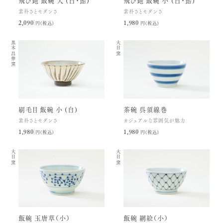
飛び鉋 飯碗 大 (白・飴)
飛び鉋 飯碗 小 (白・飴)
素朴さとモダンさ
素朴さとモダンさ
2,090円(税込)
1,980円(税込)
黒木昌伸窯
大日窯
刷毛目 飯碗 小 (白)
茶碗 呉須線巻
素朴さとモダンさ
カジュアルな雰囲気が魅力
1,980円(税込)
1,980円(税込)
大日窯
大日窯
飯碗 玉唐草（小）
飯碗 網絵（小）