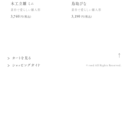
木工立雛 ミニ
鳥取びな
素朴で愛らしい雛人形
素朴で愛らしい雛人形
3,740円(税込)
3,190円(税込)
カートを見る
ショッピングガイド
© reed All Rights Reserved.