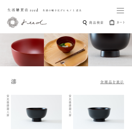
カート
商品検索
漆
全商品を表示
安比塗漆器工房
安比塗漆器工房