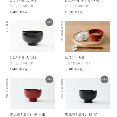
しらさぎ椀 大(朱)
しらさぎ椀 子ども用(朱)
黒子としての職人技
黒子としての職人技
4,400円(税込)
4,070円(税込)
白鷺木工
安比塗漆器工房
しらさぎ椀 大(黒)
拭漆けずり箸
黒子としての職人技
上品な艶と程よい細さ
4,400円(税込)
3,080円(税込)
安比塗漆器工房
安比塗漆器工房
安比塗3.8寸汁椀 本朱
安比塗3.8寸汁椀 溜