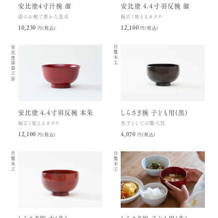
安比塗4寸汁椀 溜
安比塗 4.4寸羽反椀 溜
漆のお椀で豊かな食卓
幅広く使えるカタチ
10,230円(税込)
12,100円(税込)
安比塗漆器工房
白鷺木工
安比塗 4.4寸羽反椀 本朱
しらさぎ椀 子ども用(黒)
幅広く使えるカタチ
黒子としての職人技
12,100円(税込)
4,070円(税込)
白鷺木工
白鷺木工