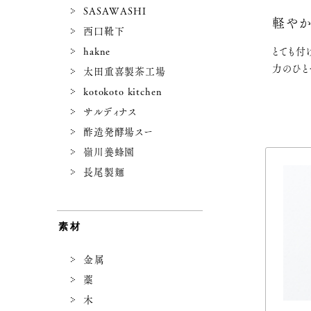
SASAWASHI
軽や
西口靴下
hakne
とても付
力のひと
太田重喜製茶工場
kotokoto kitchen
サルディナス
酢造発酵場スー
嶺川養蜂園
長尾製麺
素材
金属
藁
木