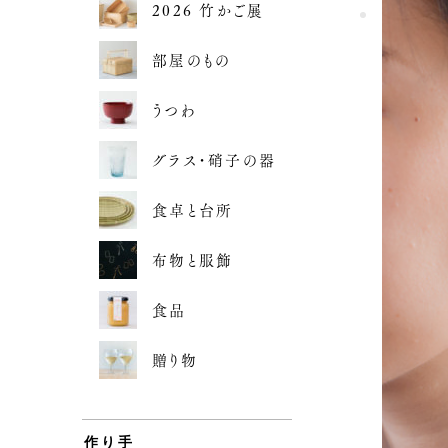
2026 竹かご展
部屋のもの
うつわ
グラス・硝子の器
食卓と台所
布物と服飾
食品
贈り物
作り手