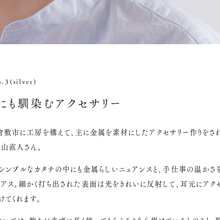
3(silver)
にも馴染むアクセサリー
倉敷市に工房を構えて、主に金属を素材にしたアクセサリー作りをさ
内山直人さん。
はシンプルなカタチの中にも金属らしいニュアンスと、手仕事の温かさ
ピアス。細かく打ち出された表面は光をきれいに反射して、耳元にアク
けてくれます。