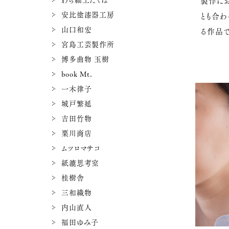
わら細工たくぼ
製作にお
安比塗漆器工房
とも合わ
山口和宏
る作品で
宮島工芸製作所
博多曲物 玉樹
book Mt.
一木律子
城戸繁延
吉田竹物
栗川商店
ムツロマサコ
紙漉思考室
桂樹舎
三和織物
内山直人
福田ゆみ子