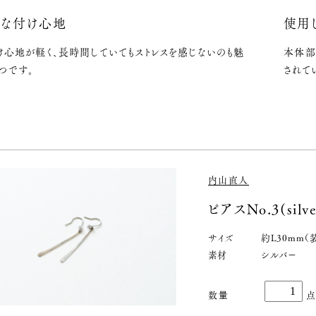
かな付け心地
使用
け心地が軽く、長時間していてもストレスを感じないのも魅
本体部
つです。
されて
内山直人
ピアスNo.3(silve
サイズ
約L30mm（
素材
シルバー