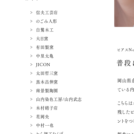
信夫工芸店
のごみ人形
白鷺木工
大日窯
有田製窯
ピアスNo.
中里太亀
普段
JICON
太田哲三窯
岡山県
黒木昌伸窯
ている
南景製陶園
山内染色工房/山内武志
こちら
木村硝子店
残した
花岡央
ントをつ
中村一也