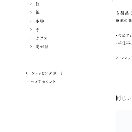
竹
紙
布製品
※他の商
布物
漆
・金属ア
ガラス
・手仕事
陶磁器
ショッ
ショッピングカート
マイアカウント
同じ