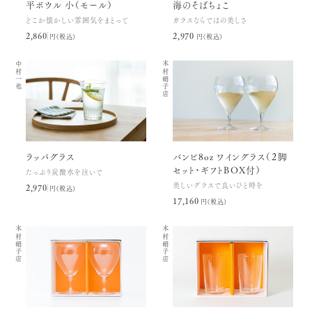
平ボウル 小（モール）
海のそばちょこ
どこか懐かしい雰囲気をまとって
ガラスならではの美しさ
2,860円(税込)
2,970円(税込)
中村一也
木村硝子店
ラッパグラス
バンビ8oz ワイングラス（２脚
セット・ギフトBOX付）
たっぷり炭酸水を注いで
美しいグラスで良いひと時を
2,970円(税込)
17,160円(税込)
木村硝子店
木村硝子店