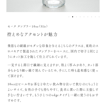
セーヌ タンブラー10oz（Slit）
控えめなアクセントが魅力
幾筋もの縦線がモダンな印象を与えるこちらのグラスは、東欧のス
ロバキアで製造されたタンブラーをベースに、国内で切子と同じよ
うにカット加工を施して仕上げられています。
一見すると薄口で繊細に見えますが、程よく厚みがあり、カット部
分もかなり細い線で刻んでいるため、手にした時も違和感なく使っ
て頂けます。
10ozはビールやお茶など冷たい飲み物を注いで飲むのにちょうど
よいサイズ。女性の手でも持ちやすく、食卓に置いた際に主張しす
ぎない佇まいです。もうひとつのedgeタイプと一緒に使うのもおす
すめです。