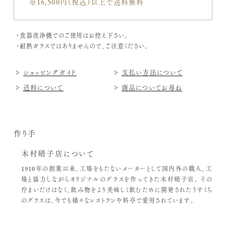
※16,500円（税込）
以上で送料無料
・食器洗浄機でのご使用はお控え下さい。
・耐熱ガラスではありませんので、ご注意ください。
ショッピングガイド
支払い方法について
送料について
商品についてお尋ね
作り手
木村硝子店について
1910年の創業以来、工場をもたないメーカーとして国内外の職人、工
場と協力しながらオリジナルのグラスを作ってきた木村硝子店。
その
佇まいだけはなく、飲み物をより美味しく飲むために開発されたうすくち
のグラスは、今でも様々なレストランや料亭で愛用されています。