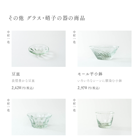
その他 グラス・硝子の器の商品
中村一也
中村一也
豆皿
モール平小鉢
表情豊かな豆皿
いろいろなシーンに馴染む小鉢
2,420円(税込)
2,970円(税込)
中村一也
中村一也