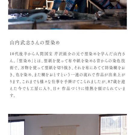
山内武志さんの型染め
10代後半から人間国宝 芹沢銈介の元で型染めを学んだ山内さ
ん。「型染め」とは、型紙を使って布や紙を染める昔からの染色技
術で、刃物を使って型紙を切り抜き、それを布にあてて防染糊をお
き、色を染め、また糊をおとすという一連の流れで作品が出来上が
ります。これまでも様々な仕事を手掛けてこられましたが、87歳を迎
えた今でも工房に入り、日々 作品づくりに情熱を傾けられていま
す。