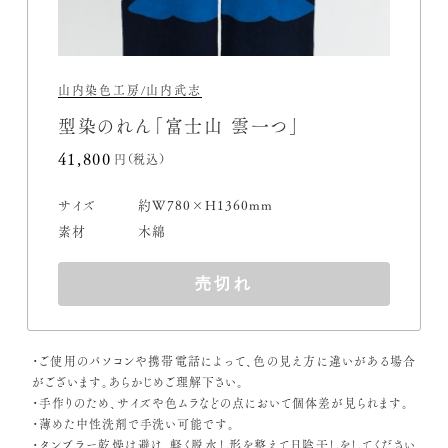
山内染色工房/山内武志
型染のれん「富士山 雲一つ」
41,800円(税込)
サイズ
約W780×H1360mm
素材
木綿
売切れ
・ご使用のパソコンや携帯電話によって、色の見え方に違いがある場合
がございます。あらかじめご理解下さい。
・手作りのため、サイズや色ムラなどの点において個体差が見られます。
・薄めた中性洗剤で手洗い可能です。
・タンブラー乾燥は避け、軽く脱水し形を整えて日陰干しをしてください