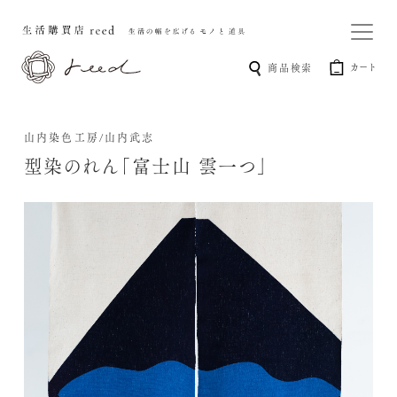
カート
商品検索
山内染色工房/山内武志
型染のれん「富士山 雲一つ」