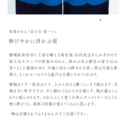
型染のれん「富士山 雲一つ」
伸びやかに浮かぶ雲
静岡県浜松市に工房を構える染色家 山内武志さんが手がけた
富士山モチーフの型染めのれん。深みのある紺色の富士山は
堂々とした風格があり、中腹に浮かぶ鮮やかな青い雲は大胆な配
置で、どこかユーモラスな遊び心を感じさせてくれます。
横幅はドア一枚分ほどで、上から吊ると腰くらいまで隠れます。生
地は少し厚手ですが、手に触れてもかたさは感じず、風が通るとふ
わりと揺らめきます。のれんとして使う以外にタペストリーのように
壁に掛けても、部屋の印象を変えてくれると思います。
・棒は付属されておりませんのでご注意ください。