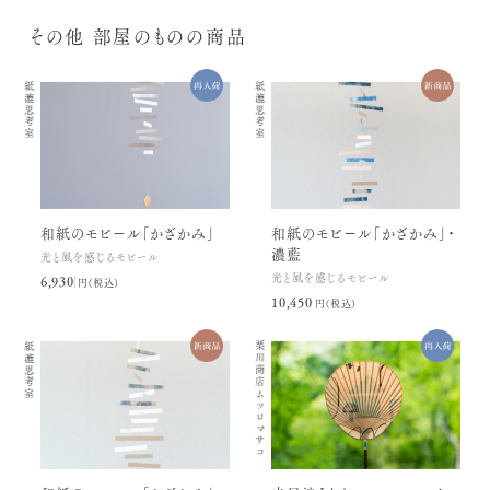
その他 部屋のものの商品
紙漉思考室
紙漉思考室
和紙のモビール「かざかみ」
和紙のモビール「かざかみ」・
濃藍
光と風を感じるモビール
光と風を感じるモビール
6,930円(税込)
10,450円(税込)
紙漉思考室
栗川商店
ムツロマサコ