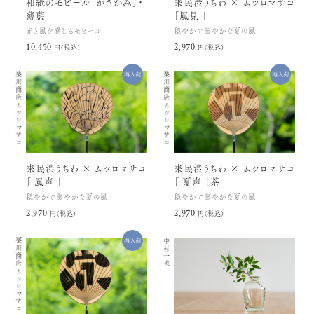
和紙のモビール「かざかみ」・
来民渋うちわ × ムツロマサコ
薄藍
「風見 」
光と風を感じるモビール
穏やかで賑やかな夏の風
10,450円(税込)
2,970円(税込)
栗川商店
栗川商店
ムツロマサコ
ムツロマサコ
来民渋うちわ × ムツロマサコ
来民渋うちわ × ムツロマサコ
「 風声 」
「 夏声 」茶
穏やかで賑やかな夏の風
穏やかで賑やかな夏の風
2,970円(税込)
2,970円(税込)
栗川商店
中村一也
ムツロマサコ