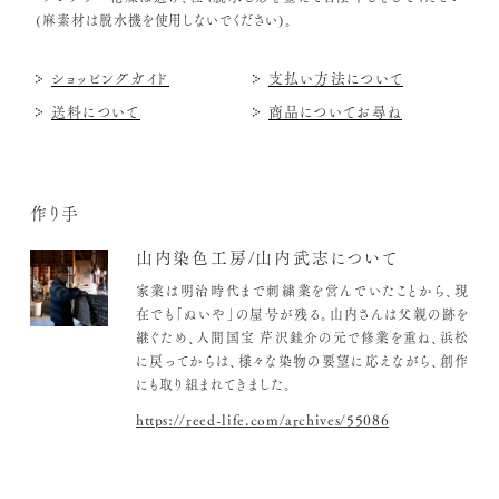
(麻素材は脱水機を使用しないでください)。
ショッピングガイド
支払い方法について
送料について
商品についてお尋ね
作り手
山内染色工房/山内武志について
家業は明治時代まで刺繍業を営んでいたことから、現
在でも「ぬいや」の屋号が残る。山内さんは父親の跡を
継ぐため、人間国宝 芹沢銈介の元で修業を重ね、浜松
に戻ってからは、様々な染物の要望に応えながら、創作
にも取り組まれてきました。
https://reed-life.com/archives/55086