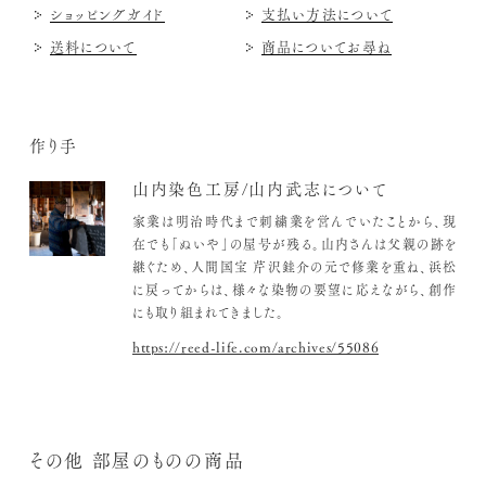
ショッピングガイド
支払い方法について
送料について
商品についてお尋ね
作り手
山内染色工房/山内武志について
家業は明治時代まで刺繍業を営んでいたことから、現
在でも「ぬいや」の屋号が残る。山内さんは父親の跡を
継ぐため、人間国宝 芹沢銈介の元で修業を重ね、浜松
に戻ってからは、様々な染物の要望に応えながら、創作
にも取り組まれてきました。
https://reed-life.com/archives/55086
その他 部屋のものの商品