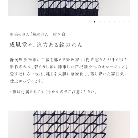
型染のれん「縄のれん」 紺×白
威風堂々、迫力ある縞のれん
静岡県浜松市に工房を構える染色家 山内武志さんが手がけた
新作のれん。若かりし頃に師事した芹沢銈介へのオマージュとも
受け取れる一枚は、縄目を大胆に意匠化し、落ち着いた雰囲気に
仕上がっています。
・棒は付属されておりませんのでご注意ください。