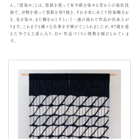
ん。「型染め」とは、型紙を使って布や紙を染める昔からの染色技
術で、刃物を使って型紙を切り抜き、それを布にあてて防染糊をお
き、色を染め、また糊をおとすという一連の流れで作品が出来上が
ります。これまでも様々な仕事を手掛けてこられましたが、87歳を迎
えた今でも工房に入り、日々 作品づくりに情熱を傾けられていま
す。