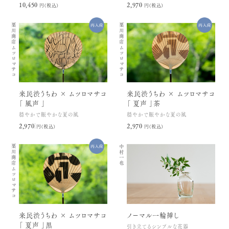
10,450円(税込)
2,970円(税込)
栗川商店
栗川商店
ムツロマサコ
ムツロマサコ
来民渋うちわ × ムツロマサコ
来民渋うちわ × ムツロマサコ
「 風声 」
「 夏声 」茶
穏やかで賑やかな夏の風
穏やかで賑やかな夏の風
2,970円(税込)
2,970円(税込)
栗川商店
中村一也
ムツロマサコ
来民渋うちわ × ムツロマサコ
ノーマル一輪挿し
「 夏声 」黒
引き立てるシンプルな花器