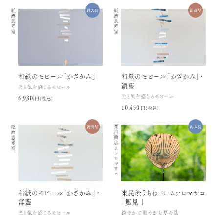
紙漉思考室
紙漉思考室
和紙のモビール「かざかみ」
和紙のモビール「かざかみ」・
濃藍
光と風を感じるモビール
光と風を感じるモビール
6,930円(税込)
10,450円(税込)
紙漉思考室
栗川商店
ムツロマサコ
和紙のモビール「かざかみ」・
来民渋うちわ × ムツロマサコ
薄藍
「風見 」
光と風を感じるモビール
穏やかで賑やかな夏の風