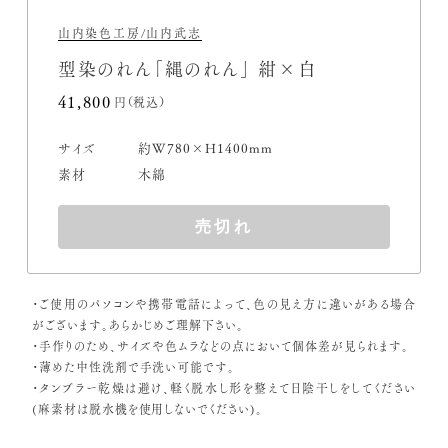
山内染色工房/山内武志
型染のれん「縄のれん」 紺×白
41,800円(税込)
サイズ
約W780×H1400mm
素材
木綿
売切れ
・ご使用のパソコンや携帯電話によって、色の見え方に違いがある場合
がございます。あらかじめご理解下さい。
・手作りのため、サイズや色ムラなどの点において個体差が見られます。
・薄めた中性洗剤で手洗い可能です。
・タンブラー乾燥は避け、軽く脱水し形を整えて日陰干しをしてください
(麻素材は脱水機を使用しないでください)。