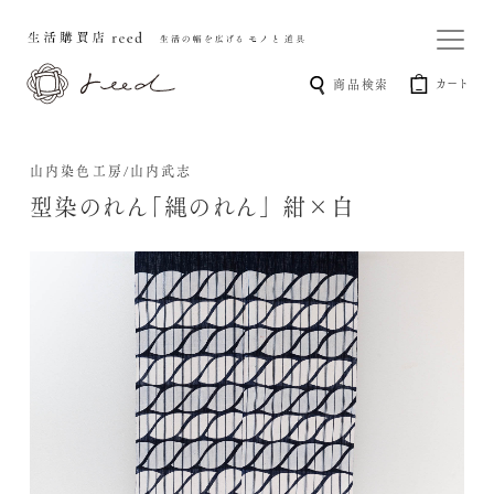
カート
商品検索
山内染色工房/山内武志
型染のれん「縄のれん」 紺×白