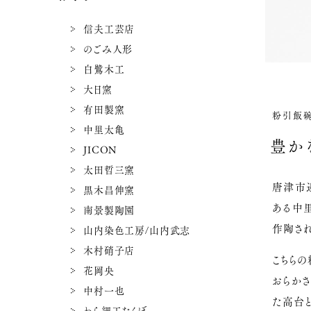
信夫工芸店
のごみ人形
白鷺木工
大日窯
有田製窯
粉引飯碗
中里太亀
豊か
JICON
太田哲三窯
唐津市
黒木昌伸窯
ある中
南景製陶園
作陶され
山内染色工房/山内武志
木村硝子店
こちら
花岡央
おらかさ
中村一也
た高台と