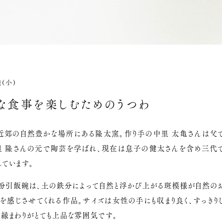
(小)
な食事を楽しむためのうつわ
近郊の自然豊かな場所にある隆太窯。作り手の中里 太亀さんは父
里 隆さんの元で陶芸を学ばれ、現在は息子の健太さんを含め三代
ています。
の粉引飯碗は、土の鉄分によって自然と浮かび上がる斑模様が自然の
を感じさせてくれる作品。サイズは女性の手にも収まり良く、すっきり
縁まわりがとても上品な雰囲気です。