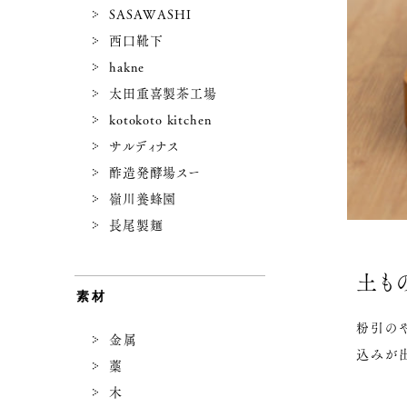
SASAWASHI
西口靴下
hakne
太田重喜製茶工場
kotokoto kitchen
サルディナス
酢造発酵場スー
嶺川養蜂園
長尾製麺
土も
素材
粉引の
金属
込みが出
藁
木