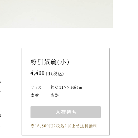
粉引飯碗(小)
4,400円(税込)
で
サイズ
約Φ115×H65m
で
素材
陶器
入荷待ち
お
し
※16,500円（税込）以上で送料無料