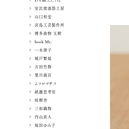
わら細工たくぼ
安比塗漆器工房
山口和宏
宮島工芸製作所
博多曲物 玉樹
book Mt.
一木律子
城戸繁延
吉田竹物
栗川商店
ムツロマサコ
紙漉思考室
桂樹舎
三和織物
内山直人
福田ゆみ子