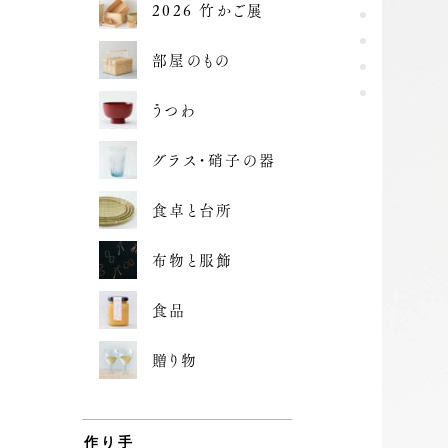
2026 竹かご展
部屋のもの
うつわ
グラス・硝子の器
食卓と台所
布物と服飾
食品
贈り物
作り手