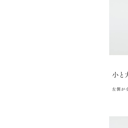
小と
左側が小