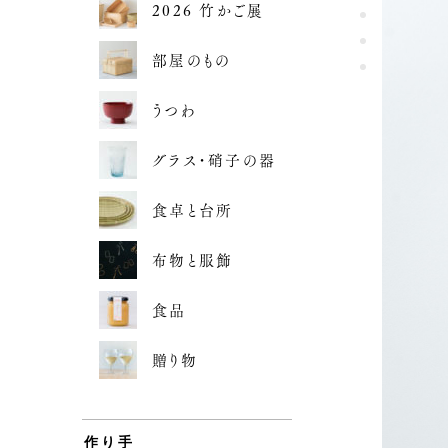
2026 竹かご展
部屋のもの
うつわ
グラス・硝子の器
食卓と台所
布物と服飾
食品
贈り物
作り手