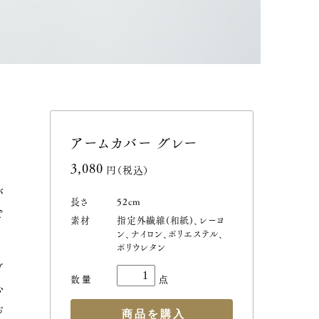
アームカバー グレー
3,080円(税込)
バ
長さ
52cm
で
素材
指定外繊維(和紙)、レーヨ
ン、ナイロン、ポリエステル、
ポリウレタン
ガ
心
お