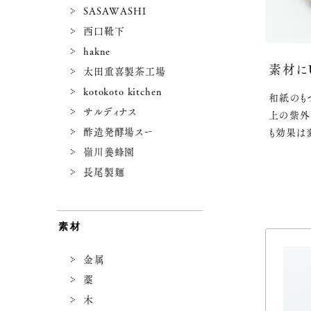
SASAWASHI
西口靴下
hakne
素材に
太田重喜製茶工場
kotokoto kitchen
和紙のも
サルディナス
上の紫外
酢造発酵場スー
も効果は
嶺川養蜂園
長尾製麺
素材
金属
藁
木