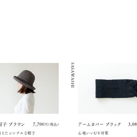
SASAWASHI
子 ブラウン
7,700円(税込)
アームカバー ブラック
3,0
備えたシンプルな帽子
心地いいUV対策