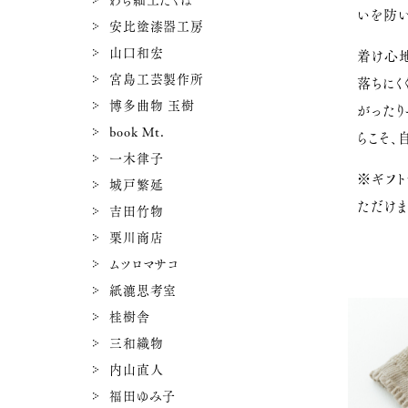
わら細工たくぼ
いを防い
安比塗漆器工房
山口和宏
着け心
宮島工芸製作所
落ちにく
博多曲物 玉樹
がったり
book Mt.
らこそ、
一木律子
※ギフ
城戸繁延
ただけま
吉田竹物
栗川商店
ムツロマサコ
紙漉思考室
桂樹舎
三和織物
内山直人
福田ゆみ子