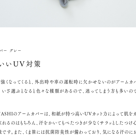
バー グレー
いいUV対策
が強くなってくると、外出時や車の運転時に欠かせないのがアームカ
も、いざ選ぶとなると色々な種類があるので、迷ってしまう方も多いの
WASHIのアームカバーは、和紙が持つ高いUVカット力によって肌を
くれるのはもちろん、汗をかいてもべたつきが少なくサラッとしたつけ
徴です。また、くま笹には抗菌防臭性が備わっており、気になる汗のに