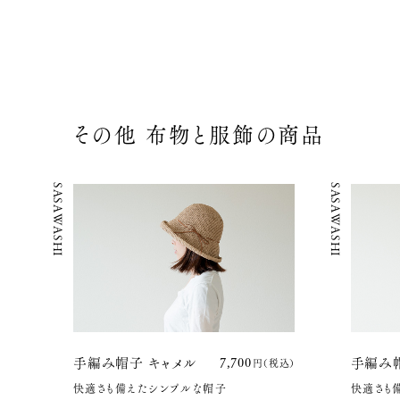
その他 布物と服飾の商品
SASAWASHI
SASAWASHI
手編み帽子 キャメル
7,700円(税込)
手編み帽
快適さも備えたシンプルな帽子
快適さも