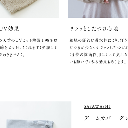
UV効果
サラッとしたつけ心地
つ天然のUVカット効果で98%以
和紙の優れた吸水性により、汗
線をカットしてくれます(洗濯して
たつきが少なくサラッとしたつけ
変わりません)。
くま笹の抗菌作用によって気に
いも防いでくれる効果もあります。
SASAWASHI
アームカバー グ