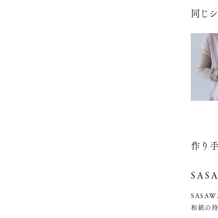
同じ
作り
SAS
SASA
和紙の持