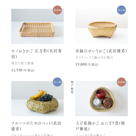
モノおきかご 正方形(名村秀
共縁のせいりかご(武田優希)
将)
ダイナミックな編み目が魅力
端正な格子模様
19,800円(税込)
11,550円(税込)
城戸繁延
フルーツのためのベット(武田
上げ底椀かご おにぎり型(城
優希)
戸繁延)
イマジネーション豊かな竹編み
ユニークな形の椀かご