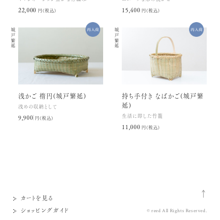
22,000円(税込)
15,400円(税込)
城戸繁延
城戸繁延
浅かご 楕円(城戸繁延)
持ち手付き なばかご(城戸繁
延)
浅めの収納として
生活に即した竹籠
9,900円(税込)
11,000円(税込)
カートを見る
ショッピングガイド
© reed All Rights Reserved.