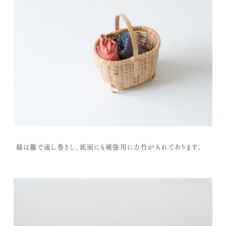
縁は籐で流し巻きし、底面にも補強用に力竹が入れてあります。