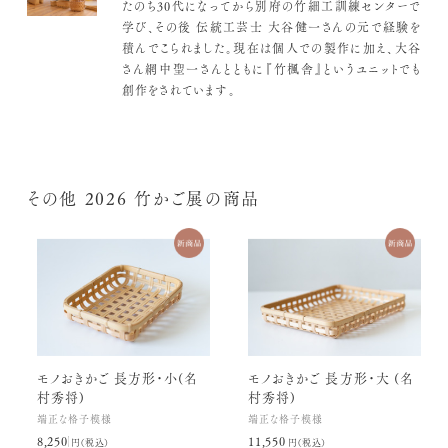
たのち30代になってから別府の竹細工訓練センターで
学び、その後 伝統工芸士 大谷健一さんの元で経験を
積んでこられました。現在は個人での製作に加え、大谷
さん網中聖一さんとともに『竹楓舎』というユニットでも
創作をされています。
その他 2026 竹かご展の商品
モノおきかご 長方形・小(名
モノおきかご 長方形・大 (名
村秀将)
村秀将)
端正な格子模様
端正な格子模様
8,250円(税込)
11,550円(税込)