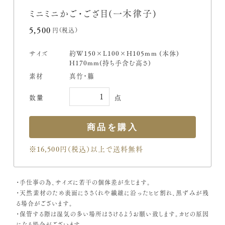
ミニミニかご・ござ目(一木律子)
5,500円(税込)
サイズ
約W150×L100×H105mm (本体)
H170mm(持ち手含む高さ)
素材
真竹・籐
※16,500円（税込）
以上で送料無料
・手仕事の為、サイズに若干の個体差が生じます。
・天然素材のため表面にささくれや繊維に沿ったヒビ割れ、黒ずみが残
る場合がございます。
・保管する際は湿気の多い場所はさけるようお願い致します。カビの原因
になる場合がございます。