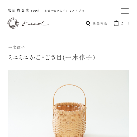
カート
商品検索
一木律子
ミニミニかご・ござ目(一木律子)