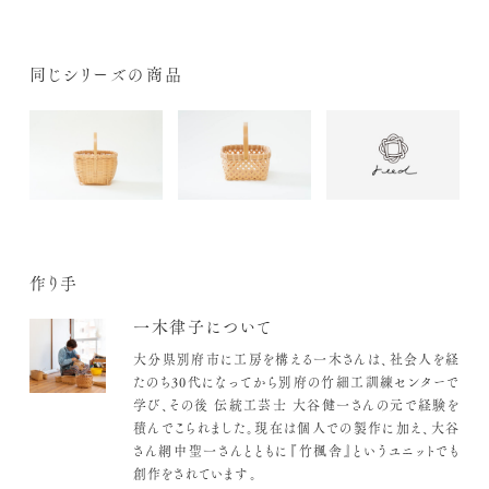
同じシリーズの商品
作り手
一木律子について
大分県別府市に工房を構える一木さんは、社会人を経
たのち30代になってから別府の竹細工訓練センターで
学び、その後 伝統工芸士 大谷健一さんの元で経験を
積んでこられました。現在は個人での製作に加え、大谷
さん網中聖一さんとともに『竹楓舎』というユニットでも
創作をされています。