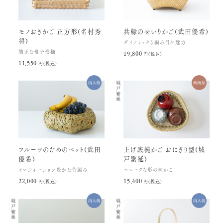
モノおきかご 正方形(名村秀
共縁のせいりかご(武田優希)
将)
ダイナミックな編み目が魅力
端正な格子模様
19,800円(税込)
11,550円(税込)
城戸繁延
フルーツのためのベット(武田
上げ底椀かご おにぎり型(城
優希)
戸繁延)
イマジネーション豊かな竹編み
ユニークな形の椀かご
22,000円(税込)
15,400円(税込)
城戸繁延
城戸繁延