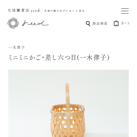
カート
商品検索
一木律子
ミニミニかご・差し六つ目(一木律子)