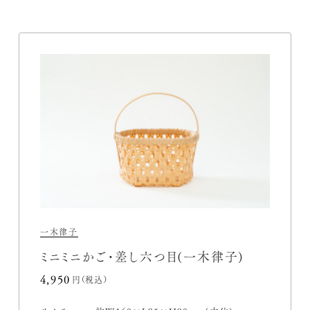
一木律子
ミニミニかご・差し六つ目(一木律子)
4,950円(税込)