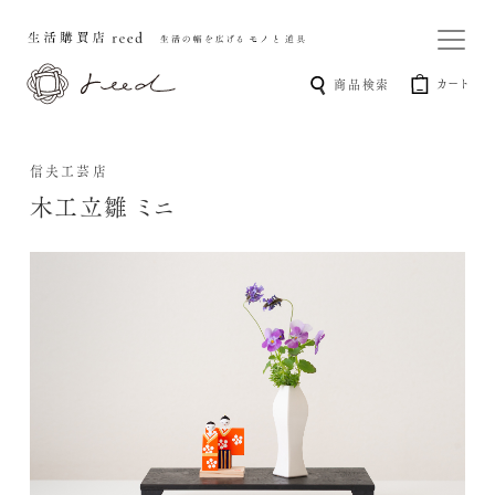
カート
商品検索
信夫工芸店
木工立雛 ミニ