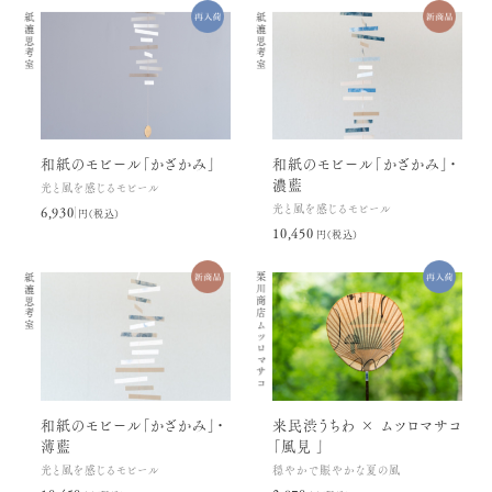
紙漉思考室
紙漉思考室
和紙のモビール「かざかみ」
和紙のモビール「かざかみ」・
濃藍
光と風を感じるモビール
光と風を感じるモビール
6,930円(税込)
10,450円(税込)
紙漉思考室
栗川商店
ムツロマサコ
和紙のモビール「かざかみ」・
来民渋うちわ × ムツロマサコ
薄藍
「風見 」
光と風を感じるモビール
穏やかで賑やかな夏の風