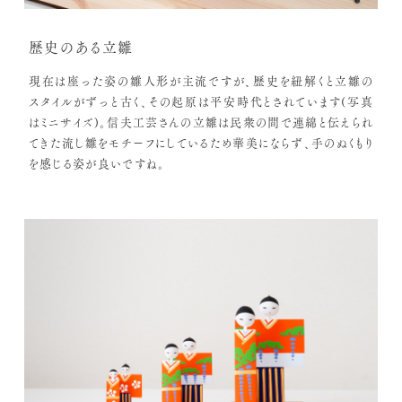
歴史のある立雛
現在は座った姿の雛人形が主流ですが、歴史を紐解くと立雛の
スタイルがずっと古く、その起原は平安時代とされています(写真
はミニサイズ)。信夫工芸さんの立雛は民衆の間で連綿と伝えられ
てきた流し雛をモチーフにしているため華美にならず、手のぬくもり
を感じる姿が良いですね。