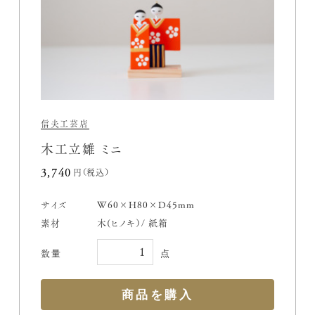
信夫工芸店
木工立雛 ミニ
3,740円(税込)
サイズ
W60×H80×D45mm
素材
木(ヒノキ）/ 紙箱