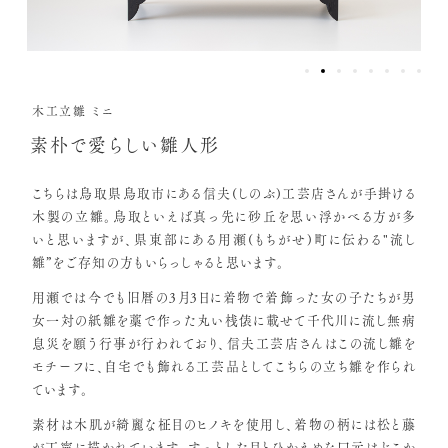
木工立雛 ミニ
素朴で愛らしい雛人形
こちらは鳥取県鳥取市にある信夫(しのぶ)工芸店さんが手掛ける
木製の立雛。鳥取といえば真っ先に砂丘を思い浮かべる方が多
いと思いますが、県東部にある用瀬(もちがせ)町に伝わる"流し
雛”をご存知の方もいらっしゃると思います。
用瀬では今でも旧暦の3月3日に着物で着飾った女の子たちが男
女一対の紙雛を藁で作った丸い桟俵に載せて千代川に流し無病
息災を願う行事が行われており、信夫工芸店さんはこの流し雛を
モチーフに、自宅でも飾れる工芸品としてこちらの立ち雛を作られ
ています。
素材は木肌が綺麗な柾目のヒノキを使用し、着物の柄には松と藤
が丁寧に描かれています。すっとした目とひかえめな口元はどこか