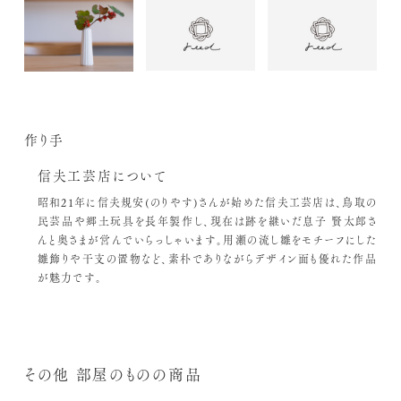
作り手
信夫工芸店について
昭和21年に信夫規安(のりやす)さんが始めた信夫工芸店は、鳥取の
民芸品や郷土玩具を長年製作し、現在は跡を継いだ息子 賢太郎さ
んと奥さまが営んでいらっしゃいます。用瀬の流し雛をモチーフにした
雛飾りや干支の置物など、素朴でありながらデザイン面も優れた作品
が魅力です。
その他 部屋のものの商品