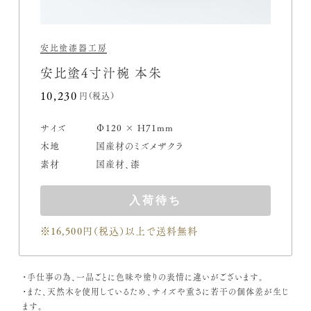
安比塗漆器工房
安比塗4寸汁椀 本朱
10,230円(税込)
サイズ
Φ120 × H71mm
木地
国産材のミズメザクラ
素材
国産材、漆
入荷待ち
※16,500円（税込）
以上で送料無料
・手仕事の為、一品ごとに色味や塗りの表情に違いがございます。
・また、天然木を使用しているため、サイズや重さに若干の個体差が生じ
ます。