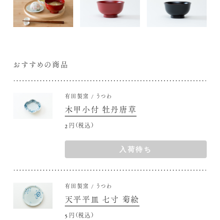
おすすめの商品
有田製窯
うつわ
木甲小付 牡丹唐草
2,750円(税込)
入荷待ち
有田製窯
うつわ
天平平皿 七寸 菊絵
5,500円(税込)