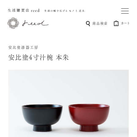
カート
商品検索
安比塗漆器工房
安比塗4寸汁椀 本朱