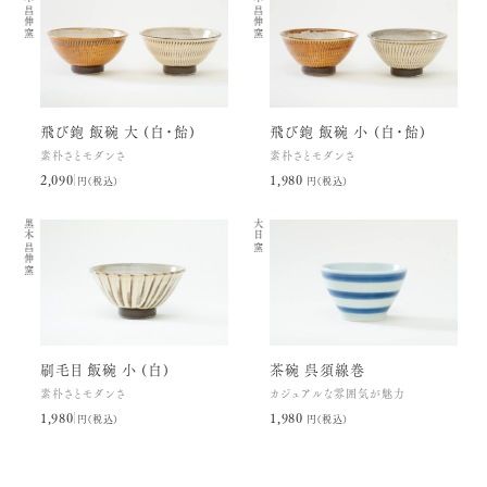
黒木昌伸窯
黒木昌伸窯
飛び鉋 飯碗 大 (白・飴)
飛び鉋 飯碗 小 (白・飴)
素朴さとモダンさ
素朴さとモダンさ
2,090円(税込)
1,980円(税込)
黒木昌伸窯
大日窯
刷毛目 飯碗 小 (白)
茶碗 呉須線巻
素朴さとモダンさ
カジュアルな雰囲気が魅力
1,980円(税込)
1,980円(税込)