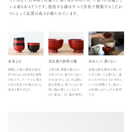
いる面もあるそうです。使用する漆はすべて自社で精製するこだわ
りによって品質の高さが保たれています。
本朱とは
安比塗り独特の艶
冷めにくく 熱くない
精製した漆に顔料を混ぜ
上塗り後 研磨を施さない
漆器は熱伝導率が低いの
作り出される日本的な独特
手法のため、塗りのごまかし
で手に持っても熱くなく、温
の色です。テーブルに深み
がききません。はじめは鈍い
かいものがなかなか冷めに
のある朱色の汁椀があると
漆の質感は、使うとともに自
くいのが特徴です。温かい
食卓も華やぎます。
然に艶が増していきます。
お料理にもぴったりの素材
(左：新品 / 右：数年使用）
です。