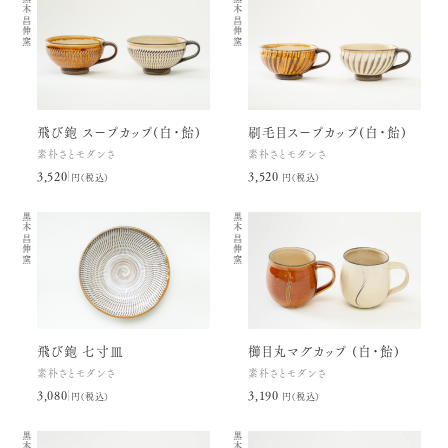
黒木昌伸窯
黒木昌伸窯
飛び鉋 スープカップ(白・飴)
刷毛目スープカップ(白・飴)
素朴さとモダンさ
素朴さとモダンさ
3,520円(税込)
3,520円(税込)
黒木昌伸窯
黒木昌伸窯
飛び鉋 七寸皿
櫛目丸マグカップ (白・飴)
素朴さとモダンさ
素朴さとモダンさ
3,080円(税込)
3,190円(税込)