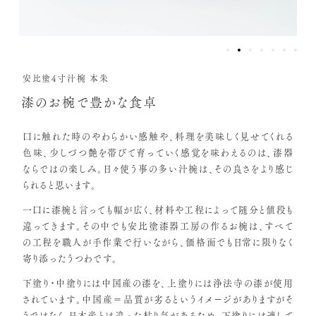
安比塗4寸汁椀 本朱
漆のお椀で豊かな食卓
口に触れた時のやわらかい感触や、料理を美味しく見せてくれる
色味、少しづつ艶を帯びて育っていく感覚を味わえるのは、漆器
ならではの楽しみ。日々使う事の多い汁椀は、その良さをより感じ
られると思います。
一口に漆椀と言っても幅が広く、材料や工程によって随分と値段も
違ってきます。その中でも安比塗漆器工房の作るお椀は、すべて
の工程を職人が手作業で行いながら、価格面でも日常に限りなく
寄り添ったうつわです。
下塗り・中塗りには中国産の漆を、上塗りには浄法寺の漆が使用
されています。中国産＝品質が劣るというイメージがありますがそ
うではなく、日本産とは違った粘り気があるため、下塗りには適して