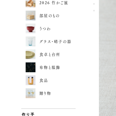
2026 竹かご展
部屋のもの
うつわ
グラス・硝子の器
食卓と台所
布物と服飾
食品
贈り物
作り手