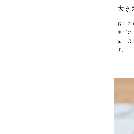
大き
右：「だ
中：「だ
左：「
す。