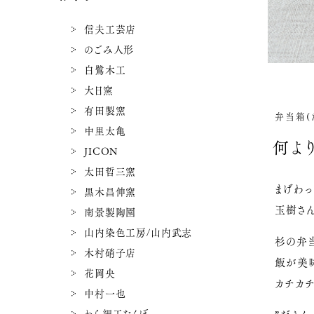
信夫工芸店
のごみ人形
白鷺木工
大日窯
有田製窯
弁当箱(
中里太亀
何よ
JICON
太田哲三窯
まげわ
黒木昌伸窯
玉樹さ
南景製陶園
山内染色工房/山内武志
杉の弁
木村硝子店
飯が美
花岡央
カチカチ
中村一也