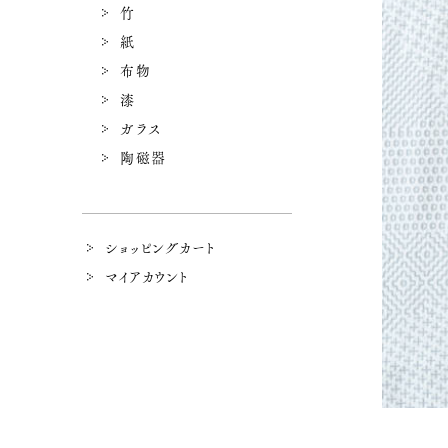
竹
紙
布物
漆
ガラス
陶磁器
ショッピングカート
マイアカウント