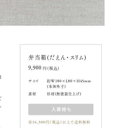
弁当箱(だえん・スリム)
9,900円(税込)
田
サイズ
約W180×L80×H45mm
(本体外寸)
素材
杉材(無塗装仕上げ)
ご
い
入荷待ち
※16,500円（税込）以上で送料無料