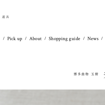
p
Pick up
About
Shopping guide
News
博多曲物 玉樹