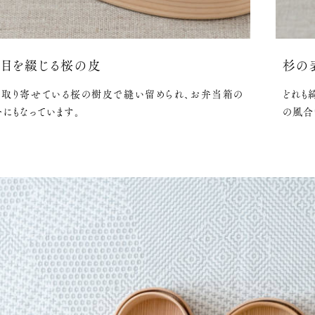
目を綴じる桜の皮
杉の
ら取り寄せている桜の樹皮で縫い留められ、お弁当箱の
どれも
トにもなっています。
の風合