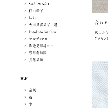
SASAWASHI
西口靴下
hakne
合わせ
太田重喜製茶工場
kotokoto kitchen
秋田か
アクセン
サルディナス
酢造発酵場スー
嶺川養蜂園
長尾製麺
素材
金属
藁
木