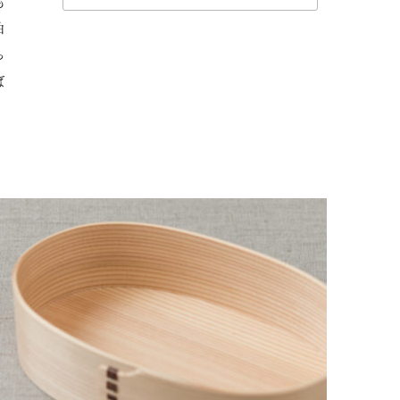
も
油
っ
ば