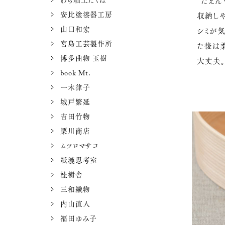
わら細工たくぼ
”だえん
安比塗漆器工房
収納し
山口和宏
シミが
宮島工芸製作所
た後は
博多曲物 玉樹
大丈夫
book Mt.
一木律子
城戸繁延
吉田竹物
栗川商店
ムツロマサコ
紙漉思考室
桂樹舎
三和織物
内山直人
福田ゆみ子