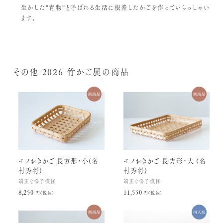
生かした”青物”と呼ばれる生活に根差したかごを作っていらっしゃい
ます。
その他 2026 竹かご展の商品
モノおきかご 長方形・小(名
モノおきかご 長方形・大 (名
村秀将)
村秀将)
端正な格子模様
端正な格子模様
8,250円(税込)
11,550円(税込)