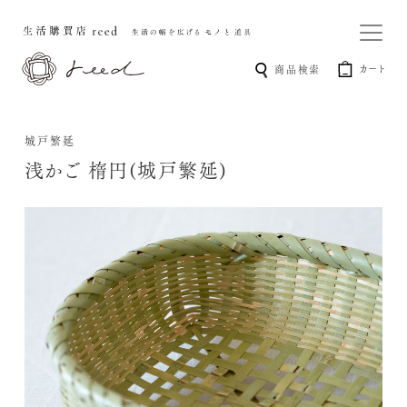
カート
商品検索
城戸繁延
浅かご 楕円(城戸繁延)