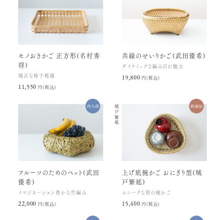
モノおきかご 正方形(名村秀
共縁のせいりかご(武田優希)
将)
ダイナミックな編み目が魅力
端正な格子模様
19,800円(税込)
11,550円(税込)
城戸繁延
フルーツのためのベット(武田
上げ底椀かご おにぎり型(城
優希)
戸繁延)
イマジネーション豊かな竹編み
ユニークな形の椀かご
22,000円(税込)
15,400円(税込)