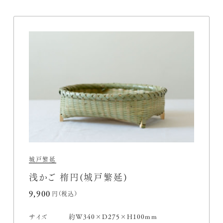
城戸繁延
浅かご 楕円(城戸繁延)
9,900円(税込)
サイズ
約W340×D275×H100mm