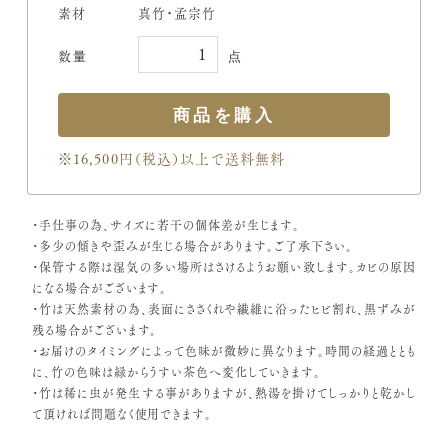
素材
真竹・孟宗竹
※16,500円（税込）
以上で送料無料
・手仕事の為、サイズに若干の個体差が生じます。
・多少の傾きや歪みが生じる場合があります。ご了承下さい。
・保管する際は湿気の多い場所はさけるようお願い致します。カビの原因
になる場合がございます。
・竹は天然素材の為、表面にささくれや繊維に沿ったヒビ割れ、黒ずみが
残る場合がございます。
・お届けのタイミングによって色味が微妙に異なります。時間の経過ととも
に、竹の色味は緑からうすい茶色へ変化していきます。
・竹は稀に虫が発生する事がありますが、熱湯を掛けてしっかりと乾かし
て頂ければ問題なく使用できます。