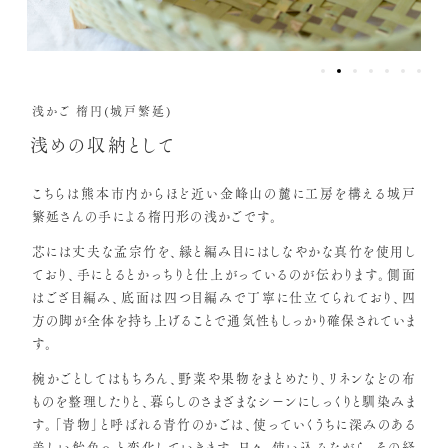
浅かご 楕円(城戸繁延)
浅めの収納として
こちらは熊本市内からほど近い金峰山の麓に工房を構える城戸
繁延さんの手による楕円形の浅かごです。
芯には丈夫な孟宗竹を、縁と編み目にはしなやかな真竹を使用し
ており、手にとるとかっちりと仕上がっているのが伝わります。側面
はござ目編み、底面は四つ目編みで丁寧に仕立てられており、四
方の脚が全体を持ち上げることで通気性もしっかり確保されていま
す。
椀かごとしてはもちろん、野菜や果物をまとめたり、リネンなどの布
ものを整理したりと、暮らしのさまざまなシーンにしっくりと馴染みま
す。「青物」と呼ばれる青竹のかごは、使っていくうちに深みのある
美しい飴色へと変化していきます。日々、使い込みながら、その経