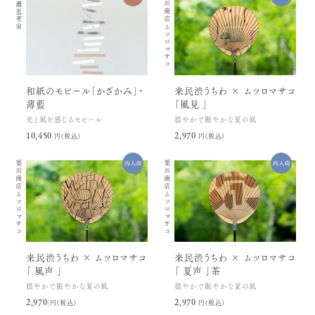
紙漉思考室
栗川商店
ムツロマサコ
和紙のモビール「かざかみ」・
来民渋うちわ × ムツロマサコ
薄藍
「風見 」
光と風を感じるモビール
穏やかで賑やかな夏の風
10,450円(税込)
2,970円(税込)
栗川商店
栗川商店
ムツロマサコ
ムツロマサコ
来民渋うちわ × ムツロマサコ
来民渋うちわ × ムツロマサコ
「 風声 」
「 夏声 」茶
穏やかで賑やかな夏の風
穏やかで賑やかな夏の風
2,970円(税込)
2,970円(税込)