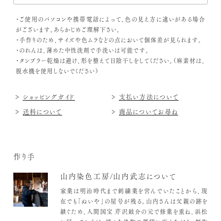
・ご使用のパソコンや携帯電話によって、色の見え方に違いがある場合
がございます。あらかじめご理解下さい。
・手作りのため、サイズや色ムラなどの点において個体差が見られます。
・のれんは、薄めた中性洗剤で手洗いは可能です。
・タンブラー乾燥は避け、形を整えて日陰干しをしてください。（麻素材は、
脱水機を使用しないでください）
ショッピングガイド
支払い方法について
送料について
商品についてお尋ね
作り手
山内染色工房/山内武志について
家業は明治時代まで刺繍業を営んでいたことから、現
在でも「ぬいや」の屋号が残る。山内さんは父親の跡を
継ぐため、人間国宝 芹沢銈介の元で修業を重ね、浜松