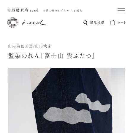
カート
商品検索
山内染色工房/山内武志
型染のれん「富士山 雲ふたつ」