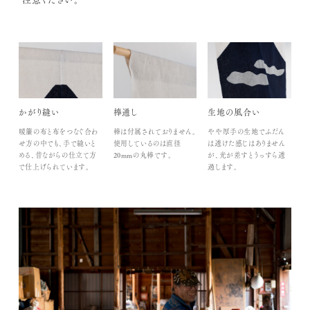
かがり縫い
棒通し
生地の風合い
暖簾の布と布をつなぐ合わ
棒は付属されておりません。
やや厚手の生地でふだん
せ方の中でも、手で縫いと
使用しているのは直径
は透けた感じはありません
める、昔ながらの仕立て方
20mmの丸棒です。
が、光が差すとうっすら透
で仕上げられています。
過します。