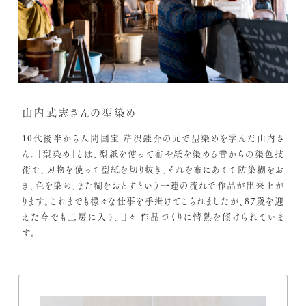
山内武志さんの型染め
10代後半から人間国宝 芹沢銈介の元で型染めを学んだ山内さ
ん。「型染め」とは、型紙を使って布や紙を染める昔からの染色技
術で、刃物を使って型紙を切り抜き、それを布にあてて防染糊をお
き、色を染め、また糊をおとすという一連の流れで作品が出来上が
ります。これまでも様々な仕事を手掛けてこられましたが、87歳を迎
えた今でも工房に入り、日々 作品づくりに情熱を傾けられていま
す。