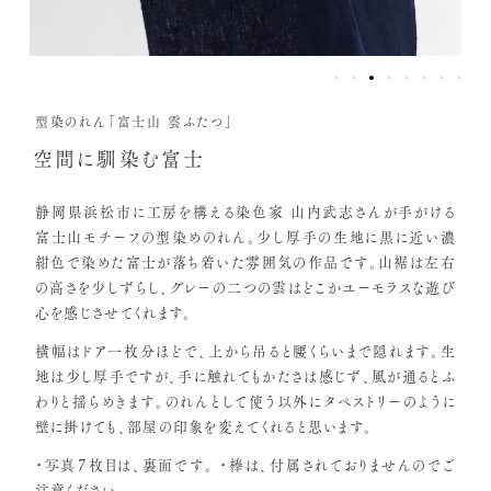
型染のれん「富士山 雲ふたつ」
空間に馴染む富士
静岡県浜松市に工房を構える染色家 山内武志さんが手がける
富士山モチーフの型染めのれん。少し厚手の生地に黒に近い濃
紺色で染めた富士が落ち着いた雰囲気の作品です。山裾は左右
の高さを少しずらし、グレーの二つの雲はどこかユーモラスな遊び
心を感じさせてくれます。
横幅はドア一枚分ほどで、上から吊ると腰くらいまで隠れます。生
地は少し厚手ですが、手に触れてもかたさは感じず、風が通るとふ
わりと揺らめきます。のれんとして使う以外にタペストリーのように
壁に掛けても、部屋の印象を変えてくれると思います。
・写真７枚目は、裏面です。
・棒は、付属されておりませんのでご
注意ください。