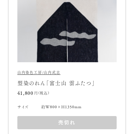
山内染色工房/山内武志
型染のれん「富士山 雲ふたつ」
41,800円(税込)
サイズ
約W800×H1350mm
売切れ