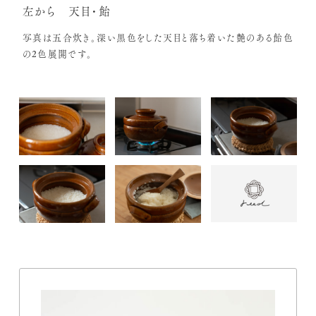
左から 天目・飴
写真は五合炊き。深い黒色をした天目と落ち着いた艶のある飴色
の2色展開です。