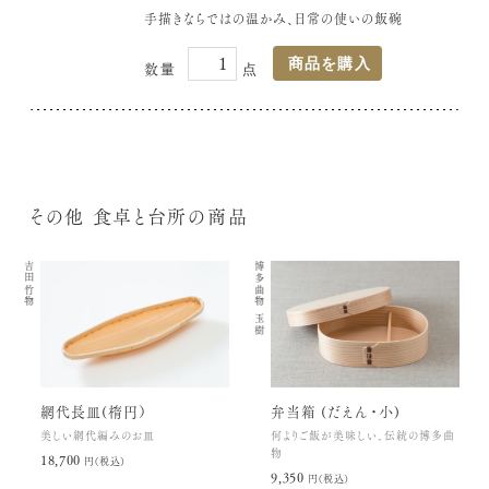
手描きならではの温かみ、日常の使いの飯碗
その他 食卓と台所の商品
吉田竹物
博多曲物 玉樹
網代長皿(楕円）
弁当箱 (だえん・小)
美しい網代編みのお皿
何よりご飯が美味しい、伝統の博多曲
物
18,700円(税込)
9,350円(税込)