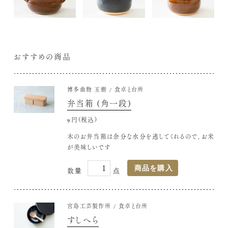
おすすめの商品
博多曲物 玉樹
食卓と台所
弁当箱 (角一段)
9,350円(税込)
木のお弁当箱は余分な水分を逃してくれるので、お米
が美味しいです
宮島工芸製作所
食卓と台所
すしへら