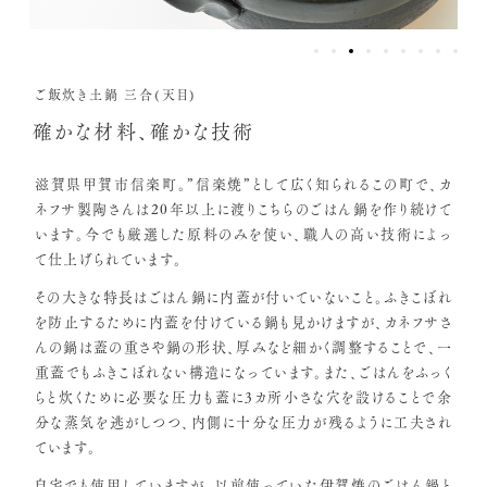
ご飯炊き土鍋 三合(天目)
確かな材料、確かな技術
滋賀県甲賀市信楽町。”信楽焼”として広く知られるこの町で、カ
ネフサ製陶さんは20年以上に渡りこちらのごはん鍋を作り続けて
います。今でも厳選した原料のみを使い、職人の高い技術によっ
て仕上げられています。
その大きな特長はごはん鍋に内蓋が付いていないこと。ふきこぼれ
を防止するために内蓋を付けている鍋も見かけますが、カネフサさ
んの鍋は蓋の重さや鍋の形状、厚みなど細かく調整することで、一
重蓋でもふきこぼれない構造になっています。また、ごはんをふっく
らと炊くために必要な圧力も蓋に3カ所小さな穴を設けることで余
分な蒸気を逃がしつつ、内側に十分な圧力が残るように工夫され
ています。
自宅でも使用していますが、以前使っていた伊賀焼のごはん鍋と