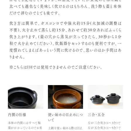
比べても遜色なく美味しく炊けるのはもちろん、洗う際も蓋と本体
だけで済むのでとても楽です。
炊き方は簡単で、ガスコンロで中強火約15分(火加減の調整は
不要)、火を止めて蒸らし約15分、あわせて約30分あればふっくら
炊き上がります。(蓋の穴から蒸気が立ってきたら、30秒から１分
程で火を止めてください）。炊飯器をセットするのも便利ですが、一
度慣れてしまえばあっという間に炊けるので、思いのほか手間はあ
りません。
※こちらはIHでは使用できませんのでご注意ください。
内側の仕様
使い始めの目止めにつ
三合・五合
いて
本体の内側にはすべて釉
左が三合炊き(1～3合)で
薬がかかっているのでお米
左が五合炊き(1～5合）で
土鍋を使い始める際は目止