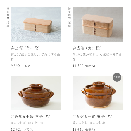
博多曲物 玉樹
博多曲物 玉樹
弁当箱 (角一段)
弁当箱 (角二段)
何よりご飯が美味しい、伝統の博多曲
何よりご飯が美味しい、伝統の博多曲
物
物
9,350円(税込)
14,300円(税込)
ご飯炊き土鍋 三合(飴)
ご飯炊き土鍋 五合(飴)
確かな材料、確かな技術
確かな材料、確かな技術
12,320円(税込)
13,640円(税込)