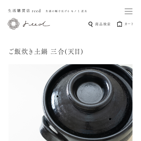
カート
商品検索
ご飯炊き土鍋 三合(天目)