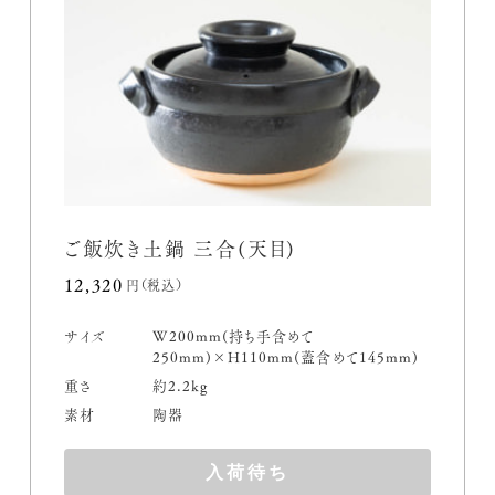
ご飯炊き土鍋 三合(天目)
12,320円(税込)
サイズ
W200mm(持ち手含めて
250mm)×H110mm(蓋含めて145mm)
重さ
約2.2kg
素材
陶器
入荷待ち