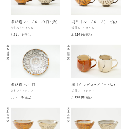
飛び鉋 スープカップ(白・飴)
刷毛目スープカップ(白・飴)
素朴さとモダンさ
素朴さとモダンさ
3,520円(税込)
3,520円(税込)
黒木昌伸窯
黒木昌伸窯
飛び鉋 七寸皿
櫛目丸マグカップ (白・飴)
素朴さとモダンさ
素朴さとモダンさ
3,080円(税込)
3,190円(税込)
黒木昌伸窯
黒木昌伸窯