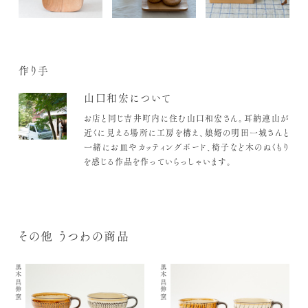
作り手
山口和宏について
お店と同じ吉井町内に住む山口和宏さん。耳納連山が
近くに見える場所に工房を構え、娘婿の明田一城さんと
一緒にお皿やカッティングボード、椅子など木のぬくもり
を感じる作品を作っていらっしゃいます。
その他 うつわの商品
黒木昌伸窯
黒木昌伸窯