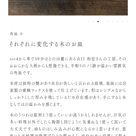
角皿 小
それぞれに変化する木のお皿
reedから車で10分ほどの山麓にある山口 和宏さんの工房。その
おおらかな人柄からも想像できる、手彫りのノミ跡が温かい雰囲気
の角皿です。
木材は独特の艶があり木目が美しいと言われる胡桃。表面には自
家製の蜜蝋ワックスを塗って仕上げています。形はシンプルながら
しっかりとした厚みを残しているため存在感があり、手にすると木
ならではの温かみを感じます。
木のうつわは最初どう使っていいか迷うかもしれませんが、汁気の
多い料理以外でしたら陶器と同じように気兼ねなく使って頂いて
大丈夫です。油ものはしみ込みが心配になるかと思いますが、意
外にも天婦羅や唐揚げなどを載せると、油分が木に浸透して乾き