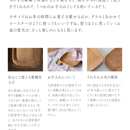
をでくれるので、うつわのお手入れとしても向いているそう。
小サイズはお茶の時間にお菓子を載せるほか、グラスとあわせて
コースターのように使ってもいいですね。使うほどに育っていくお
皿の変化が、きっと楽しみになると思います。
安心して使える蜜蝋仕
お手入れについて
それぞれの木の個性
上げ
天然塗料のため使用するう
同じ商品でも木目や色合い
ちに塗膜は薄くなっていきま
が多少違ったり、節がでて
木の表面には山口さん手
す。表面の乾きが気になっ
たりと木の表情は様々です。
作りの蜜蝋ワックスが塗っ
てきたら、蜜蝋ワックスやオ
ご理解いただきその表情を
てあります。蜜蝋を塗ること
リーブオイルを布につけて
お楽しみください。
で表面の乾きをおさえ、水
薄く塗り、1日ほど乾かしてく
分がしみこみにくくなります。
ださい。
天然素材で安心であると共
に、木そのものの素材感や
温かみを大切にした仕上