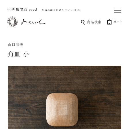
カート
商品検索
山口和宏
角皿 小