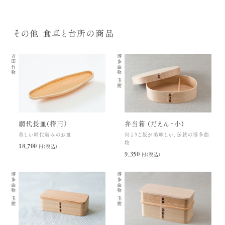
その他 食卓と台所の商品
吉田竹物
博多曲物 玉樹
網代長皿(楕円）
弁当箱 (だえん・小)
美しい網代編みのお皿
何よりご飯が美味しい、伝統の博多曲
物
18,700円(税込)
9,350円(税込)
博多曲物 玉樹
博多曲物 玉樹