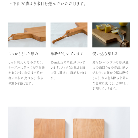
・下記写真より木目を選んでいただけます。
しっかりとした厚み
革紐が付いています
使い込む楽しさ
しっかりとした厚みがあり、
15cmほどの革紐がついて
飾らないシンプルな形が魅
テーブルに並べても存在感
います。フックなど見える所
力の山口さんの作品。使い
があります。山桜は比重が
に引っ掛けて、収納もできま
込むうちに細かな傷は表情
軽い木材に比べると、多少
す。
となり、木の色も深みを帯び
の重さを感じます。
た色味に変化し、より味わい
が増していきます。