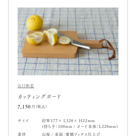
山口和宏
カッティングボード
7,150円(税込)
サイズ
約W177× L320× H22mm
(持ち手：100mm / ボード本体：L220mm)
素材
山桜 / 表面：蜜蝋ワックス仕上げ