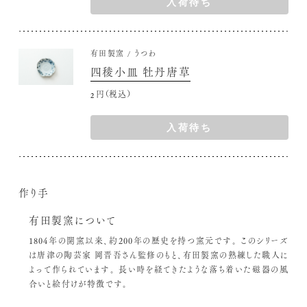
入荷待ち
有田製窯
うつわ
四稜小皿 牡丹唐草
2,860円(税込)
入荷待ち
作り手
有田製窯について
1804年の開窯以来、約200年の歴史を持つ窯元です。
このシリーズ
は唐津の陶芸家 岡晋吾さん監修のもと、有田製窯の熟練した職人に
よって作られています。
長い時を経てきたような落ち着いた磁器の風
合いと絵付けが特徴です。