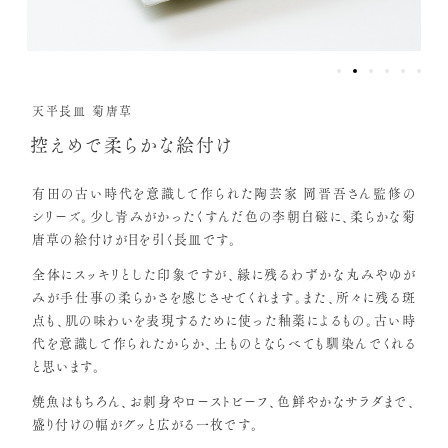
天平長皿 菊唐草
控えめで柔らかな絵付け
有田の古い時代を意識して作られた陶芸家 岡晋吾さん監修の
シリーズ。少し青みがかったくすんだ色の李朝白磁に、柔らかな菊
唐草の絵付けが目を引く長皿です。
全体にスッキリとした印象ですが、縁に残るわずかな丸みやゆが
みが手仕事の柔らかさを感じさせてくれます。また、所々に残る斑
点も、肌の味わいを表現するために使った釉薬によるもの。古い時
代を意識して作られたからか、土ものとならべても馴染んでくれる
と思います。
焼魚はもちろん、お刺身やローストビーフ、色鮮やかなサラダまで、
盛り付けの幅がグッと広がる一枚です。