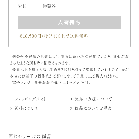
素材
陶磁器
入荷待ち
※16,500円（税込）
以上で送料無料
・鉄分や不純物の影響により、表面に薄い斑点が出ていたり、釉薬が溜
まったような所も時々見受けられます。
・長皿は形を取った後、表面を粗く削り取って成形していますので、ゆが
み方には若干の個体差がございます。ご了承の上ご購入ください。
・電子レンジ 、食器洗洗浄機 可。オーブン 不可。
ショッピングガイド
支払い方法について
送料について
商品についてお尋ね
同じシリーズの商品