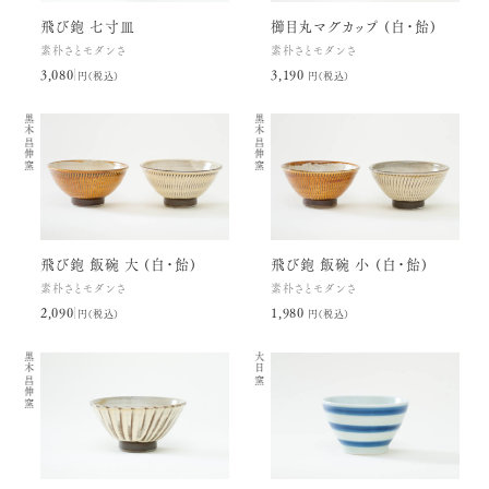
飛び鉋 七寸皿
櫛目丸マグカップ (白・飴)
素朴さとモダンさ
素朴さとモダンさ
3,080円(税込)
3,190円(税込)
黒木昌伸窯
黒木昌伸窯
飛び鉋 飯碗 大 (白・飴)
飛び鉋 飯碗 小 (白・飴)
素朴さとモダンさ
素朴さとモダンさ
2,090円(税込)
1,980円(税込)
黒木昌伸窯
大日窯