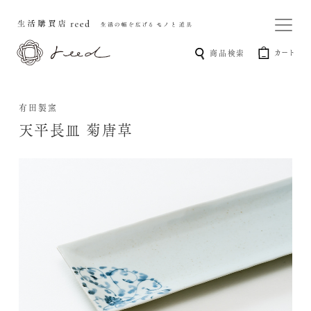
カート
商品検索
有田製窯
天平長皿 菊唐草