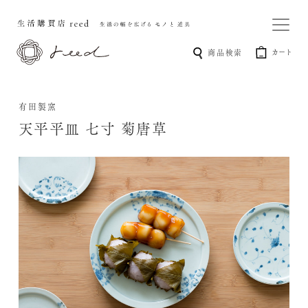
カート
商品検索
有田製窯
天平平皿 七寸 菊唐草