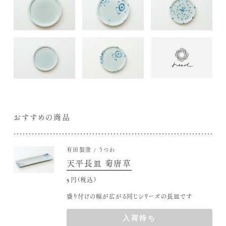
おすすめの商品
有田製窯
うつわ
天平長皿 菊唐草
5,280円(税込)
盛り付けの幅が広がる同じシリーズの長皿です
入荷待ち