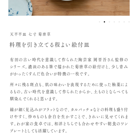
天平平皿 七寸 菊唐草
料理を引き立てる程よい絵付皿
有田の古い時代を意識して作られた陶芸家 岡晋吾さん監修の
シリーズ。濃淡のある筆で描かれた菊唐草の絵付けと、少し青み
がかったくすんだ色合いが特徴の一枚です。
所々に残る斑点も、肌の味わいを表現するために使った釉薬によ
るもの。古い時代を意識して作られたからか、土ものとならべても
馴染んでくれると思います。
縁が細く見込みがフラットなので、カルパッチョなどの料理も盛り付
けやすく、炒めものも余白を生かすことで、きれいに見せてくれま
す。わが家の食卓では、和洋どちらでも合わせやすい朝食のワン
プレートとしても活躍しています。