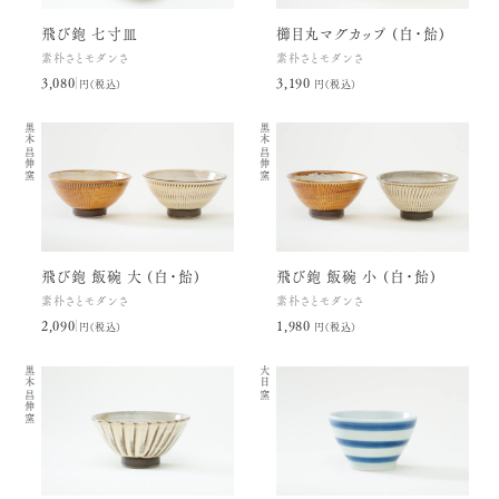
飛び鉋 七寸皿
櫛目丸マグカップ (白・飴)
素朴さとモダンさ
素朴さとモダンさ
3,080円(税込)
3,190円(税込)
黒木昌伸窯
黒木昌伸窯
飛び鉋 飯碗 大 (白・飴)
飛び鉋 飯碗 小 (白・飴)
素朴さとモダンさ
素朴さとモダンさ
2,090円(税込)
1,980円(税込)
黒木昌伸窯
大日窯