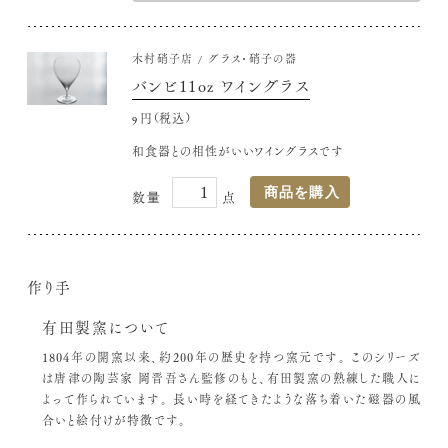
木村硝子店
グラス・硝子の器
バンビ11oz ワイングラス
9,240円(税込)
和食器との相性がいいワイングラスです
作り手
有田製窯について
1804年の開窯以来、約200年の歴史を持つ窯元です。
このシリーズ
は唐津の陶芸家 岡晋吾さん監修のもと、有田製窯の熟練した職人に
よって作られています。
長い時を経てきたような落ち着いた磁器の風
合いと絵付けが特徴です。