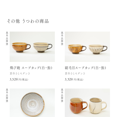
その他 うつわの商品
黒木昌伸窯
黒木昌伸窯
飛び鉋 スープカップ(白・飴)
刷毛目スープカップ(白・飴)
素朴さとモダンさ
素朴さとモダンさ
3,520円(税込)
3,520円(税込)
黒木昌伸窯
黒木昌伸窯