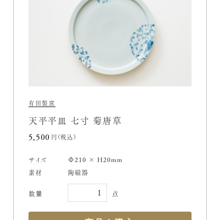
有田製窯
天平平皿 七寸 菊唐草
5,500円(税込)
サイズ
Φ210 × H20mm
素材
陶磁器