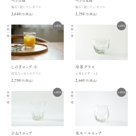
ベッロM
ベッロXM
幅広く使いたいガラス
幅広く使いたいガラス
2,640円(税込)
2,750円(税込)
中村一也
中村一也
しのぎコップ 小
冷茶グラス
何気ない日々のグラス
お茶もデザートも
2,750円(税込)
2,640円(税込)
中村一也
中村一也
ひねりコップ
丸モールコップ