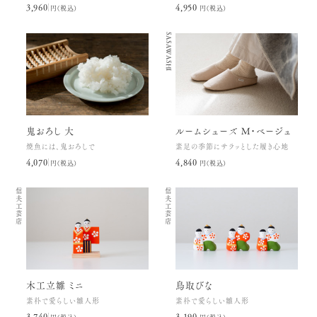
3,960円(税込)
4,950円(税込)
SASAWASHI
鬼おろし 大
ルームシューズ M・ベージュ
焼魚には、鬼おろしで
素足の季節にサラッとした履き心地
4,070円(税込)
4,840円(税込)
信夫工芸店
信夫工芸店
木工立雛 ミニ
鳥取びな
素朴で愛らしい雛人形
素朴で愛らしい雛人形
3,740円(税込)
3,190円(税込)