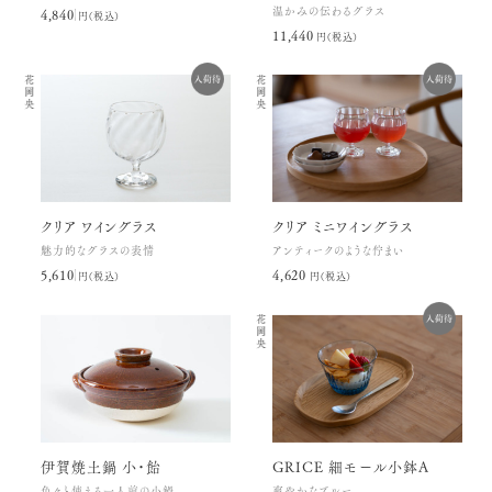
温かみの伝わるグラス
4,840円(税込)
11,440円(税込)
花岡央
花岡央
クリア ワイングラス
クリア ミニワイングラス
魅力的なグラスの表情
アンティークのような佇まい
5,610円(税込)
4,620円(税込)
花岡央
伊賀焼土鍋 小・飴
GRICE 細モール小鉢A
色々と使える一人前の小鍋
爽やかなブルー