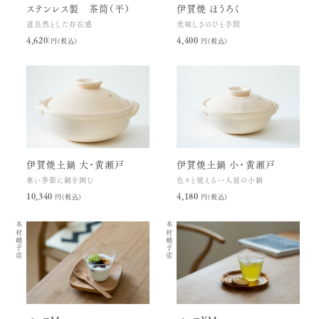
ステンレス製 茶筒（平）
伊賀焼 ほうろく
道具然とした存在感
美味しさのひと手間
4,620円(税込)
4,400円(税込)
伊賀焼土鍋 大・黄瀬戸
伊賀焼土鍋 小・黄瀬戸
寒い季節に鍋を囲む
色々と使える一人前の小鍋
10,340円(税込)
4,180円(税込)
木村硝子店
木村硝子店