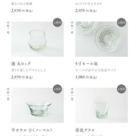
動きのある模様
ぬくもりのあるカタチ
2,970円(税込)
2,970円(税込)
中村一也
中村一也
漣 丸ロック
5寸モール皿
香りを楽しむグラスとして
モールが涼やかな取皿サイズ
2,970円(税込)
3,080円(税込)
中村一也
中村一也
平ボウル 小（ノーマル）
清流グラス