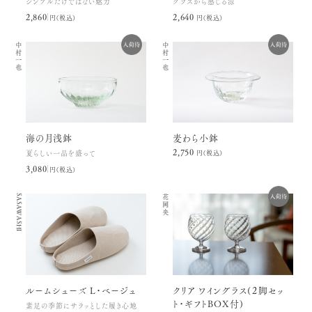
シンプルだけではない魅力
グラスから感じる涼
2,860円(税込)
2,640円(税込)
中村一也
中村一也
海の月浅鉢
麦わら小鉢
2,750円(税込)
夏らしい一品を盛って
3,080円(税込)
SASAWASHI
花岡央
ルームシューズ L・ベージュ
クリア ワイングラス(２脚セッ
ト・ギフトBOX付)
素足の季節にサラッとした履き心地